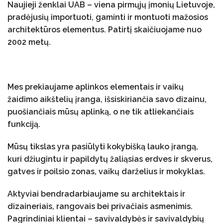
Naujieji ženklai UAB – viena pirmųjų įmonių Lietuvoje,
pradėjusių importuoti, gaminti ir montuoti mažosios
architektūros elementus. Patirtį skaičiuojame nuo
2002 metų.
Mes prekiaujame aplinkos elementais ir vaikų
žaidimo aikštelių įranga, išsiskiriančia savo dizainu,
puošiančiais mūsų aplinką, o ne tik atliekančiais
funkciją.
Mūsų tikslas yra pasiūlyti kokybišką lauko įrangą,
kuri džiugintu ir papildytų žaliąsias erdves ir skverus,
gatves ir poilsio zonas, vaikų darželius ir mokyklas.
Aktyviai bendradarbiaujame su architektais ir
dizaineriais, rangovais bei privačiais asmenimis.
Pagrindiniai klientai – savivaldybės ir savivaldybių