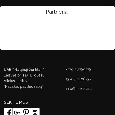
Partneriai:
UAB " Naujieji ženklai "
+370 5 2789578
Laisvės pr. 125, LT06118,
+370 5 2108737
Vilnius, Lietuva
"Pasažas pas Juozapą"
info@nzenklai.lt
SEKITE MUS