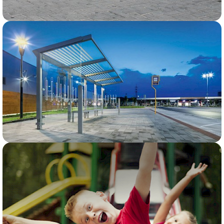
MAŽOJI ARCHITEKTŪRA
PAVILJONAI IR STOGINĖS