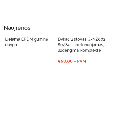
ALPINIZMO SIENELĖS
ŽAIDIMO AIKŠTELIŲ DANGA
KOVOSTAL
REALIZUOTI PROJEKTAI
Naujienos
Liejama EPDM guminė
Dviračių stovas G-NZ002
danga
80/80 – įbetonuojamas,
uždengimai komplekte
Į Krepšelį
€
68.00
+ PVM
Į Krepšelį
K
d
€