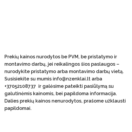
Prekių kainos nurodytos be PVM, be pristatymo ir
montavimo darbų, jei reikalingos šios paslaugos –
nurodykite pristatymo arba montavimo darbų vietą.
Susisiekite su mumis info@nzenklai.lt arba
+37052108737 ir galėsime pateikti pasiūlymą su
galutinėmis kainomis, bei papildoma informacija.
Dalies prekių kainos nenurodytos, prašome užklausti
papildomai.