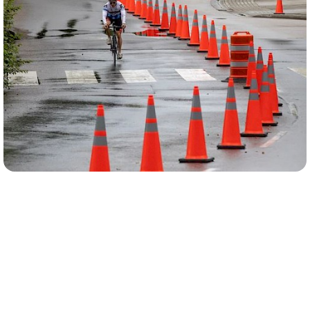
TAKAMS IR KELIAMS
AUTOMATINIAI LAUKO WC
KONTAKTAI
KATALOGAI
PREKĖS SANDĖLYJE
IŠMANIEJI ĮRENGINIAI