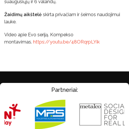
suaugusiųjų ir 6 valandų.
Žaidimų aikštelė
skirta privačiam ir šeimos naudojimui
lauke.
Video apie Evo seriją. Kompekso
montavimas.
https://youtu.be/48ORqrpLYik
Partneriai: