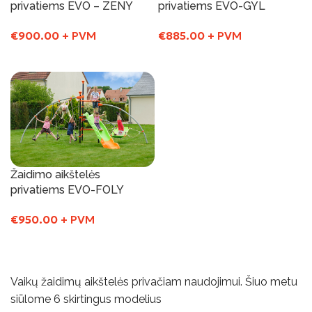
privatiems EVO – ZENY
privatiems EVO-GYL
€
900.00
+ PVM
€
885.00
+ PVM
Į Krepšelį
Į Krepšelį
Žaidimo aikštelės
privatiems EVO-FOLY
€
950.00
+ PVM
Į Krepšelį
Vaikų žaidimų aikštelės privačiam naudojimui. Šiuo metu
siūlome 6 skirtingus modelius