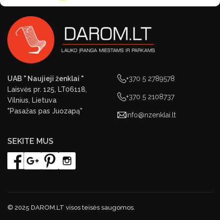
UAB " Naujieji ženklai "
+370 5 2789578
Laisvės pr. 125, LT06118,
+370 5 2108737
Vilnius, Lietuva
"Pasažas pas Juozapą"
info@nzenklai.lt
SEKITE MUS
© 2025 DAROM.LT visos teisės saugomos.