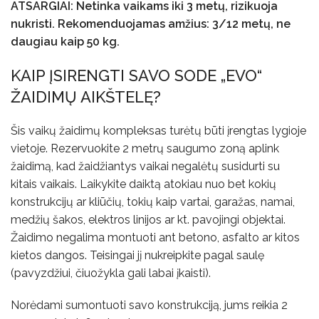
ATSARGIAI: Netinka vaikams iki 3 metų, rizikuoja
nukristi. Rekomenduojamas amžius: 3/12 metų, ne
daugiau kaip 50 kg.
KAIP ĮSIRENGTI SAVO SODE „EVO“
ŽAIDIMŲ AIKŠTELĘ?
Šis vaikų žaidimų kompleksas turėtų būti įrengtas lygioje
vietoje. Rezervuokite 2 metrų saugumo zoną aplink
žaidimą, kad žaidžiantys vaikai negalėtų susidurti su
kitais vaikais. Laikykite daiktą atokiau nuo bet kokių
konstrukcijų ar kliūčių, tokių kaip vartai, garažas, namai,
medžių šakos, elektros linijos ar kt. pavojingi objektai.
Žaidimo negalima montuoti ant betono, asfalto ar kitos
kietos dangos. Teisingai jį nukreipkite pagal saulę
(pavyzdžiui, čiuožykla gali labai įkaisti).
Norėdami sumontuoti savo konstrukciją, jums reikia 2