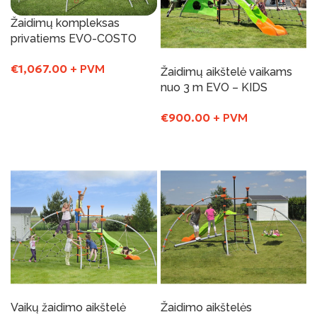
Žaidimų kompleksas
privatiems EVO-COSTO
€
1,067.00
+ PVM
Žaidimų aikštelė vaikams
nuo 3 m EVO – KIDS
Į Krepšelį
€
900.00
+ PVM
Į Krepšelį
Vaikų žaidimo aikštelė
Žaidimo aikštelės