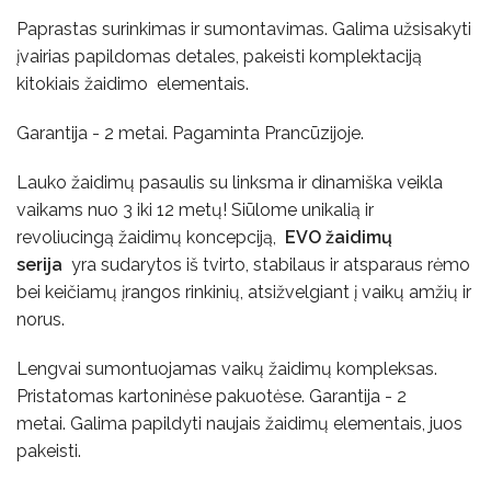
Paprastas surinkimas ir sumontavimas. Galima užsisakyti
įvairias papildomas detales, pakeisti komplektaciją
kitokiais žaidimo elementais.
Garantija - 2 metai. Pagaminta Prancūzijoje.
Lauko žaidimų pasaulis su linksma ir dinamiška veikla
vaikams nuo 3 iki 12 metų! Siūlome unikalią ir
revoliucingą žaidimų koncepciją,
EVO žaidimų
serija
yra sudarytos iš tvirto, stabilaus ir atsparaus rėmo
bei keičiamų įrangos rinkinių, atsižvelgiant į vaikų amžių ir
norus.
Lengvai sumontuojamas vaikų žaidimų kompleksas.
Pristatomas kartoninėse pakuotėse. Garantija - 2
metai. Galima papildyti naujais žaidimų elementais, juos
pakeisti.