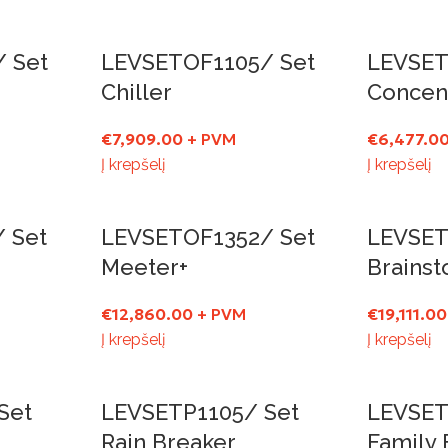
 Set
LEVSETOF1105/ Set
LEVSET
Chiller
Concen
€
7,909.00
+ PVM
€
6,477.0
Į krepšelį
Į krepšelį
 Set
LEVSETOF1352/ Set
LEVSET
Meeter+
Brains
€
12,860.00
+ PVM
€
19,111.00
Į krepšelį
Į krepšelį
Set
LEVSETP1105/ Set
LEVSET
Rain Breaker
Family 