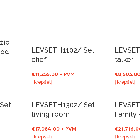
žio
LEVSETH1102/ Set
LEVSET
ood
chef
talker
€
11,255.00
+ PVM
€
8,503.0
Į krepšelį
Į krepšelį
Set
LEVSETH1302/ Set
LEVSET
living room
Family 
€
17,084.00
+ PVM
€
21,716.0
Į krepšelį
Į krepšelį