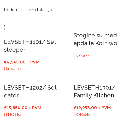
Rodomi visi rezultatai: 30
Stoginė su med
LEVSETH1101/ Set
apdaila Koln w
sleeper
Į krepšelį
€
4,545.00
+ PVM
Į krepšelį
LEVSETH1202/ Set
LEVSETH1301/ 
eater
Family Kitchen
€
13,854.00
+ PVM
€
19,953.00
+ PVM
Į krepšelį
Į krepšelį