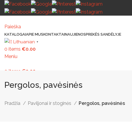
Paieška
KATALOGAI
APIE MUS
KONTAKTAI
NAUJIENOS
PREKĖS SANDĖLYJE
Lithuanian
▼
0
items
€
0.00
Meniu
0
items
€
0.00
MAŽOJI ARCHITEKTŪRA
PAVILJONAI IR STOGINĖS
VAIKŲ ŽAIDIMO AIK
Pergolos, pavėsinės
Pradžia
Paviljonai ir stoginės
Pergolos, pavėsinės