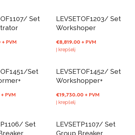
OF1107/ Set
LEVSETOF1203/ Set
trator
Workshoper
0
+ PVM
€
8,819.00
+ PVM
Į krepšelį
OF1451/Set
LEVSETOF1452/ Set
tormer+
Workshopper+
+ PVM
€
19,730.00
+ PVM
Į krepšelį
P1106/ Set
LEVSETP1107/ Set
Breaker
Group Breaker