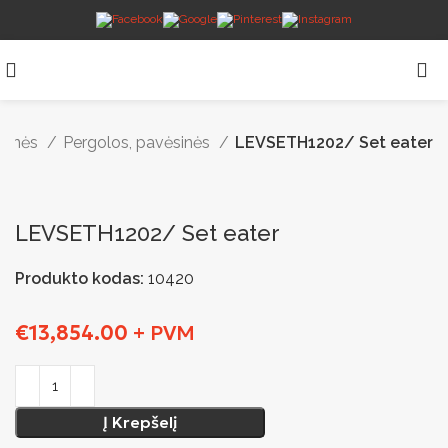
toginės
Pergolos, pavėsinės
LEVSETH1202/ Set eater
LEVSETH1202/ Set eater
Produkto kodas:
10420
€
13,854.00
+ PVM
Į Krepšelį