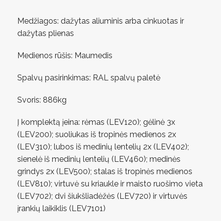
Medžiagos: dažytas aliuminis arba cinkuotas ir
dažytas plienas
Medienos rūšis: Maumedis
Spalvų pasirinkimas: RAL spalvų paletė
Svoris: 886kg
Į komplektą įeina: rėmas (LEV120); gėlinė 3x
(LEV200); suoliukas iš tropinės medienos 2x
(LEV310); lubos iš medinių lentelių 2x (LEV402);
sienelė iš medinių lentelių (LEV460); medinės
grindys 2x (LEV500); stalas iš tropinės medienos
(LEV810); virtuvė su kriaukle ir maisto ruošimo vieta
(LEV702); dvi šiukšliadėžės (LEV720) ir virtuvės
įrankių laikiklis (LEV7101)