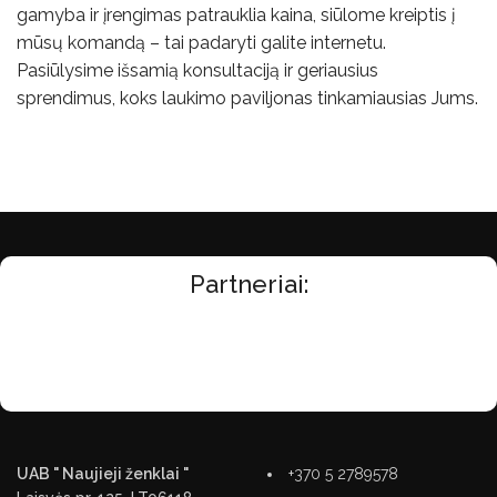
gamyba ir įrengimas patrauklia kaina, siūlome kreiptis į
mūsų komandą – tai padaryti galite internetu.
Pasiūlysime išsamią konsultaciją ir geriausius
sprendimus, koks laukimo paviljonas tinkamiausias Jums.
Partneriai:
UAB " Naujieji ženklai "
+370 5 2789578