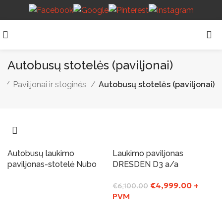
Autobusų stotelės (paviljonai)
a
Paviljonai ir stoginės
Autobusų stotelės (paviljonai)
Autobusų laukimo
Laukimo paviljonas
-18%
paviljonas-stotelė Nubo
DRESDEN D3 a/a
€
4,999.00
+
€
6,100.00
Į Krepšelį
PVM
Į Krepšelį