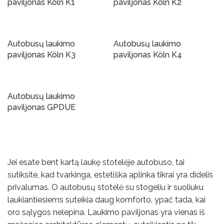
paviljonas Köln K1
paviljonas Köln K2
Į Krepšelį
Į Krepšelį
Autobusų laukimo
Autobusų laukimo
paviljonas Köln K3
paviljonas Köln K4
Į Krepšelį
Į Krepšelį
Autobusų laukimo
paviljonas GPDUE
Į Krepšelį
Jei esate bent kartą laukę stotelėje autobuso, tai
sutiksite, kad tvarkinga, estetiška aplinka tikrai yra didelis
privalumas. O autobusų stotelė su stogeliu ir suoliuku
laukiantiesiems suteikia daug komforto, ypač tada, kai
oro sąlygos nelepina. Laukimo paviljonas yra vienas iš