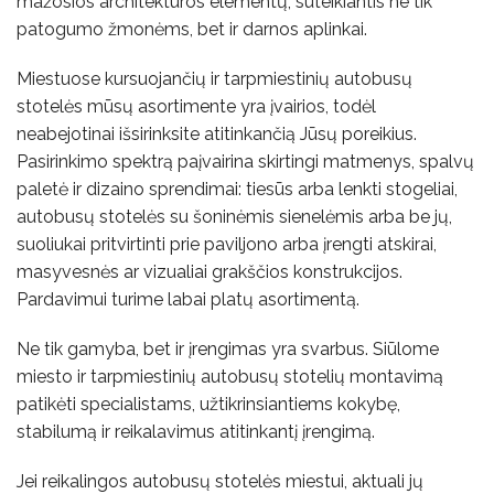
mažosios architektūros elementų, suteikiantis ne tik
patogumo žmonėms, bet ir darnos aplinkai.
Miestuose kursuojančių ir tarpmiestinių autobusų
stotelės mūsų asortimente yra įvairios, todėl
neabejotinai išsirinksite atitinkančią Jūsų poreikius.
Pasirinkimo spektrą paįvairina skirtingi matmenys, spalvų
paletė ir dizaino sprendimai: tiesūs arba lenkti stogeliai,
autobusų stotelės su šoninėmis sienelėmis arba be jų,
suoliukai pritvirtinti prie paviljono arba įrengti atskirai,
masyvesnės ar vizualiai grakščios konstrukcijos.
Pardavimui turime labai platų asortimentą.
Ne tik gamyba, bet ir įrengimas yra svarbus. Siūlome
miesto ir tarpmiestinių autobusų stotelių montavimą
patikėti specialistams, užtikrinsiantiems kokybę,
stabilumą ir reikalavimus atitinkantį įrengimą.
Jei reikalingos autobusų stotelės miestui, aktuali jų