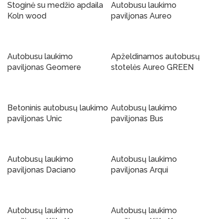
Stoginė su medžio apdaila
Autobusu laukimo
Koln wood
paviljonas Aureo
Į Krepšelį
Į Krepšelį
Autobusu laukimo
Apželdinamos autobusų
paviljonas Geomere
stotelės Aureo GREEN
Į Krepšelį
Į Krepšelį
Betoninis autobusų laukimo
Autobusų laukimo
paviljonas Unic
paviljonas Bus
Į Krepšelį
Į Krepšelį
Autobusų laukimo
Autobusų laukimo
paviljonas Daciano
paviljonas Arqui
Į Krepšelį
Į Krepšelį
Autobusų laukimo
Autobusų laukimo