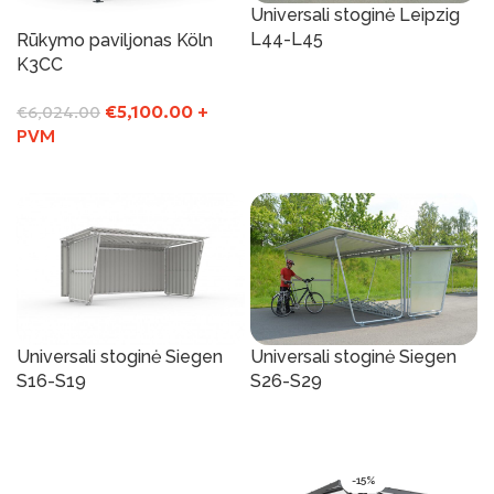
Universali stoginė Leipzig
L44-L45
Rūkymo paviljonas Köln
K3CC
Į Krepšelį
€
5,100.00
+
€
6,024.00
PVM
Į Krepšelį
Universali stoginė Siegen
Universali stoginė Siegen
S16-S19
S26-S29
Į Krepšelį
Į Krepšelį
-15%