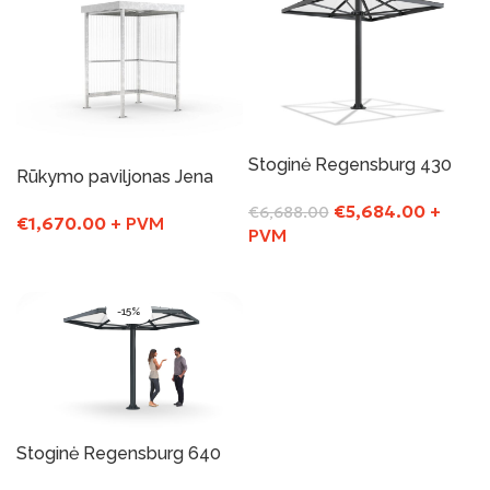
Stoginė Regensburg 430
Rūkymo paviljonas Jena
€
5,684.00
+
€
6,688.00
€
1,670.00
+ PVM
PVM
Į Krepšelį
Į Krepšelį
-15%
Stoginė Regensburg 640