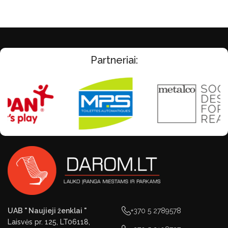
Partneriai:
UAB " Naujieji ženklai "
+370 5 2789578
Laisvės pr. 125, LT06118,