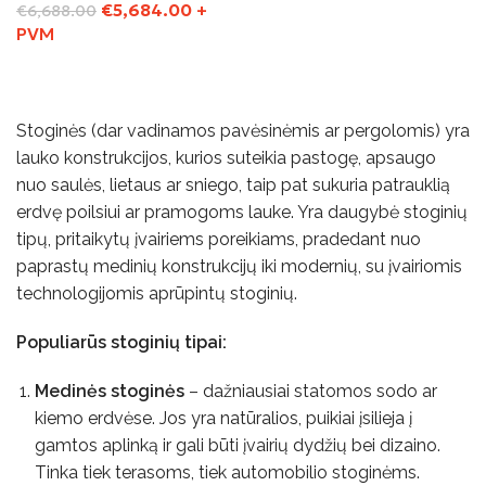
€
5,684.00
+
€
6,688.00
PVM
Į Krepšelį
Stoginės (dar vadinamos pavėsinėmis ar pergolomis) yra
lauko konstrukcijos, kurios suteikia pastogę, apsaugo
nuo saulės, lietaus ar sniego, taip pat sukuria patrauklią
erdvę poilsiui ar pramogoms lauke. Yra daugybė stoginių
tipų, pritaikytų įvairiems poreikiams, pradedant nuo
paprastų medinių konstrukcijų iki modernių, su įvairiomis
technologijomis aprūpintų stoginių.
Populiarūs stoginių tipai:
Medinės stoginės
– dažniausiai statomos sodo ar
kiemo erdvėse. Jos yra natūralios, puikiai įsilieja į
gamtos aplinką ir gali būti įvairių dydžių bei dizaino.
Tinka tiek terasoms, tiek automobilio stoginėms.