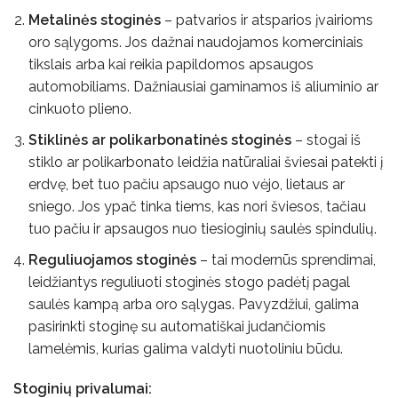
Metalinės stoginės
– patvarios ir atsparios įvairioms
oro sąlygoms. Jos dažnai naudojamos komerciniais
tikslais arba kai reikia papildomos apsaugos
automobiliams. Dažniausiai gaminamos iš aliuminio ar
cinkuoto plieno.
Stiklinės ar polikarbonatinės stoginės
– stogai iš
stiklo ar polikarbonato leidžia natūraliai šviesai patekti į
erdvę, bet tuo pačiu apsaugo nuo vėjo, lietaus ar
sniego. Jos ypač tinka tiems, kas nori šviesos, tačiau
tuo pačiu ir apsaugos nuo tiesioginių saulės spindulių.
Reguliuojamos stoginės
– tai modernūs sprendimai,
leidžiantys reguliuoti stoginės stogo padėtį pagal
saulės kampą arba oro sąlygas. Pavyzdžiui, galima
pasirinkti stoginę su automatiškai judančiomis
lamelėmis, kurias galima valdyti nuotoliniu būdu.
Stoginių privalumai: