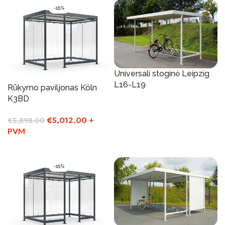
-15%
Universali stoginė Leipzig
L16-L19
Rūkymo paviljonas Köln
K3BD
Į Krepšelį
€
5,012.00
+
€
5,898.00
PVM
Į Krepšelį
-15%