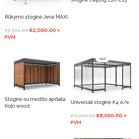
Į Krepšelį
Rūkymo stoginė Jena MAXI
€
2,000.00
+
€
2,334.00
PVM
Į Krepšelį
-24%
Stoginė su medžio apdaila
Universali stoginė K4 e/e
Koln wood
€
8,500.00
+
€
11,200.00
Į Krepšelį
PVM
Į Krepšelį