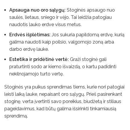
Apsauga nuo oro sąlygų:
Stoginės apsaugo nuo
saulės, lietaus, sniego ir vėjo. Tai leidžia patogiau
naudotis lauko erdve visus metus.
Erdvės išplėtimas:
Jos sukuria papildomą erdvę, kurią
galima naudoti kaip poilsio, valgomojo zoną arba
darbo erdvę lauke.
Estetika ir pridėtinė vertė:
Graži stoginė gali
praturtinti sodo ar kiemo išvaizdą, o kartu padidinti
nekilnojamojo turto vertę.
Stoginės yra puikus sprendimas tiems, kurie nori patogiai
leisti laiką lauke, nepaisant oro sąlygų. Prieš pasirenkant
stoginę, verta įvertinti savo poreikius, biudžetą ir stiliaus
pageidavimus, kad būtų galima išsirinkti tinkamiausią
sprendimą.