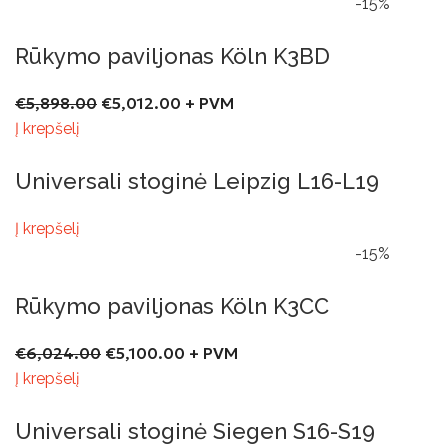
-15%
Rūkymo paviljonas Köln K3BD
€
5,898.00
€
5,012.00
+ PVM
Į krepšelį
Universali stoginė Leipzig L16-L19
Į krepšelį
-15%
Rūkymo paviljonas Köln K3CC
€
6,024.00
€
5,100.00
+ PVM
Į krepšelį
Universali stoginė Siegen S16-S19