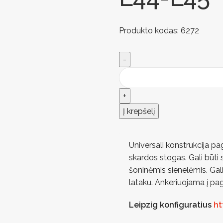
Produkto kodas:
6272
Į krepšelį
Universali konstrukcija pa
skardos stogas. Gali būti 
šoninėmis sienelėmis. Gali 
lataku. Ankeriuojama į pag
Leipzig konfiguratius
ht