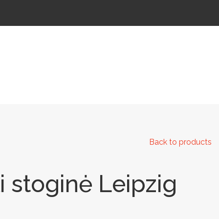
 IR KELIAMS
AUTOMATINIAI LAUKO WC
IŠMANIEJI ĮRENGINIAI
Back to products
i stoginė Leipzig