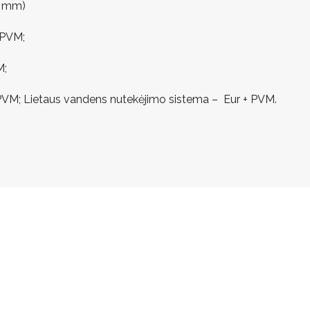
0 mm)
 PVM;
M;
 PVM; Lietaus vandens nutekėjimo sistema – Eur + PVM.