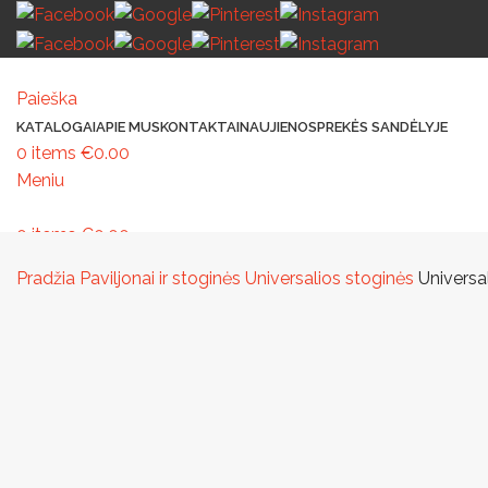
Paieška
KATALOGAI
APIE MUS
KONTAKTAI
NAUJIENOS
PREKĖS SANDĖLYJE
0
items
€
0.00
Meniu
0
items
€
0.00
MAŽOJI ARCHITEKTŪRA
PAVILJONAI IR STOGINĖS
VAIKŲ ŽAIDIMO AIK
Pradžia
Paviljonai ir stoginės
Universalios stoginės
Universa