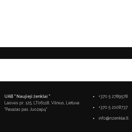
UAB " Naujieji ženklai "
+370 5 2789578
Laisvės pr. 125, LT06118, Vilnius, Lietuva
+370 5 2108737
"Pasažas pas Juozapą"
info@nzenklai.lt