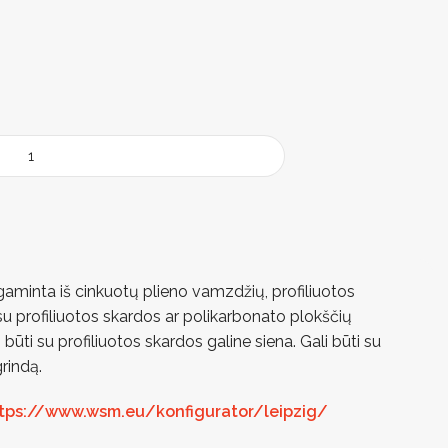
gaminta iš cinkuotų plieno vamzdžių, profiliuotos
su profiliuotos skardos ar polikarbonato plokščių
būti su profiliuotos skardos galine siena. Gali būti su
rindą.
tps://www.wsm.eu/konfigurator/leipzig/