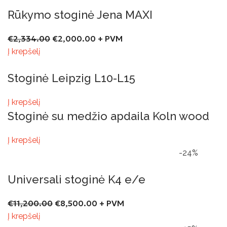
Rūkymo stoginė Jena MAXI
€
2,334.00
€
2,000.00
+ PVM
Į krepšelį
Stoginė Leipzig L10-L15
Į krepšelį
Stoginė su medžio apdaila Koln wood
Į krepšelį
-24%
Universali stoginė K4 e/e
€
11,200.00
€
8,500.00
+ PVM
Į krepšelį