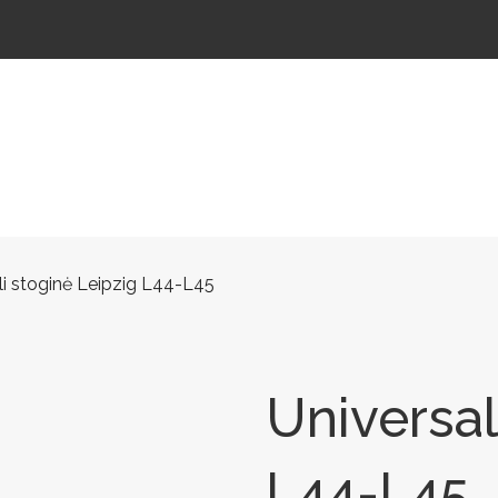
ŠTELĖS
LAUKO ŠVIESTUVAI
LAUKO TRENIRUOKLIAI
LAUKO SPORTAS
TAKAMS
li stoginė Leipzig L44-L45
Universal
L44-L45