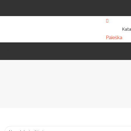
Kata
Paieška
uko Šviestuvai
Lauko Treniruokliai
Lauko Sportas
Takams Ir Keliams
A