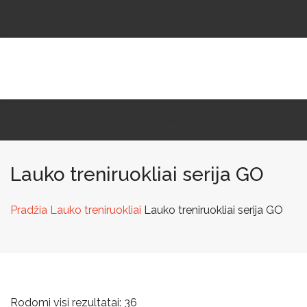
Mažoji Architektūra
Paviljonai Ir Stoginės
Vaikų Žaidimo Aikštelės
La
Lauko treniruokliai serija GO
Pradžia
Lauko treniruokliai
Lauko treniruokliai serija GO
Rodomi visi rezultatai: 36