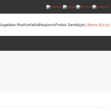
0
items
€
0.00
logai
Apie Mus
Kontaktai
Naujienos
Prekės Sandėlyje
utomatiniai Lauko WC
Išmanieji Įrenginiai