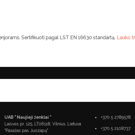
 senjorams. Sertifikuoti pagal LST EN 16630 standartą.
Lauko tr
UAB " Naujieji ženklai "
+370 5 2789578
Laisvės pr. 125, LT06118, Vilnius, Lietuva
+370 5 2108737
"Pasažas pas Juozapą"