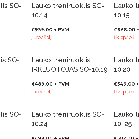
lis SO-
Lauko treniruoklis SO-
Lauko t
10.14
10.15
€
939.00
+ PVM
€
868.00
+
Į krepšelį
Į krepšelį
lis SO-
Lauko treniruoklis
Lauko t
IRKLUOTOJAS SO-10.19
10.20
€
489.00
+ PVM
€
549.00
+
Į krepšelį
Į krepšelį
lis SO-
Lauko treniruoklis SO-
Lauko t
10.24
10. 25
€
499.00
+ PVM
€
587.00
+