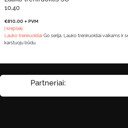
10.40
€
810.00
+ PVM
Į krepšelį
Lauko treniruokliai
Go serija. Lauko treniruokliai vaikams ir
karštuoju būdu.
Partneriai: