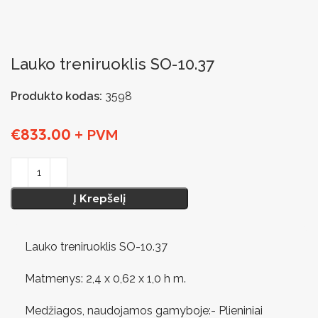
Lauko treniruoklis SO-10.37
Produkto kodas:
3598
€
833.00
+ PVM
Į Krepšelį
Lauko treniruoklis SO-10.37
Matmenys: 2,4 х 0,62 х 1,0 h m.
Medžiagos, naudojamos gamyboje:- Plieniniai