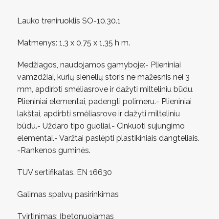
Lauko treniruoklis SO-10.30.1
Matmenys: 1,3 х 0,75 х 1,35 h m.
Medžiagos, naudojamos gamyboje:- Plieniniai
vamzdžiai, kurių sienelių storis ne mažesnis nei 3
mm, apdirbti smėliasrove ir dažyti milteliniu būdu.
Plieniniai elementai, padengti polimeru.- Plieniniai
lakštai, apdirbti smėliasrove ir dažyti milteliniu
būdu.- Uždaro tipo guoliai.- Cinkuoti sujungimo
elementai.- Varžtai paslėpti plastikiniais dangteliais.
-Rankenos guminės.
TUV sertifikatas. EN 16630
Galimas spalvų pasirinkimas
Tvirtinimas: Įbetonuojamas