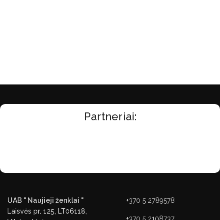
Partneriai:
UAB " Naujieji ženklai "
+370 5 2789578
Laisvės pr. 125, LT06118,
+370 5 2108737