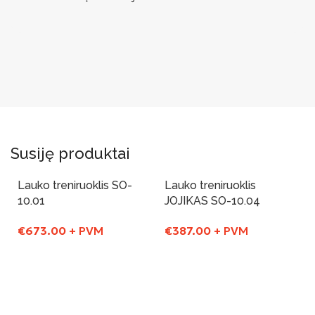
Susiję produktai
Lauko treniruoklis SO-
Lauko treniruoklis
10.01
JOJIKAS SO-10.04
€
673.00
+ PVM
€
387.00
+ PVM
Į Krepšelį
Į Krepšelį