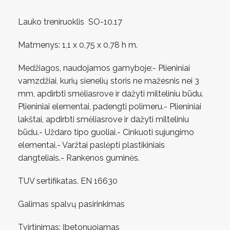
Lauko treniruoklis SO-10.17
Matmenys: 1,1 х 0,75 х 0,78 h m.
Medžiagos, naudojamos gamyboje:- Plieniniai
vamzdžiai, kurių sienelių storis ne mažesnis nei 3
mm, apdirbti smėliasrove ir dažyti milteliniu būdu.
Plieniniai elementai, padengti polimeru.- Plieniniai
lakštai, apdirbti smėliasrove ir dažyti milteliniu
būdu.- Uždaro tipo guoliai.- Cinkuoti sujungimo
elementai.- Varžtai paslėpti plastikiniais
dangteliais.- Rankenos guminės.
TUV sertifikatas. EN 16630
Galimas spalvų pasirinkimas
Tvirtinimas: Įbetonuojamas