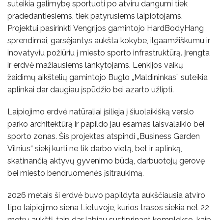
suteikia galimybę sportuoti po atviru dangumi tiek
pradedantiesiems, tiek patyrusiems laipiotojams.
Projektui pasirinkti Vengrijos gamintojo HardBodyHang
sprendimai, garsėjantys aukšta kokybe, ilgaamžiškumu ir
inovatyviu požiūriu į miesto sporto infrastruktūrą. Įrengta
ir erdvė mažiausiems lankytojams. Lenkijos vaikų
žaidimų aikštelių gamintojo Buglo „Maldininkas” suteikia
aplinkai dar daugiau įspūdžio bei azarto užlipti.
Laipiojimo erdvė natūraliai įsilieja į šiuolaikišką verslo
parko architektūrą ir papildo jau esamas laisvalaikio bei
sporto zonas. Šis projektas atspindi „Business Garden
Vilnius“ siekį kurti ne tik darbo vietą, bet ir aplinką,
skatinančią aktyvų gyvenimo būdą, darbuotojų gerovę
bei miesto bendruomenės įsitraukimą.
2026 metais ši erdvė buvo papildyta aukščiausia atviro
tipo laipiojimo siena Lietuvoje, kurios trasos siekia net 22
metrų aukštį, taip dar labiau sustiprinant komplekso, kaip