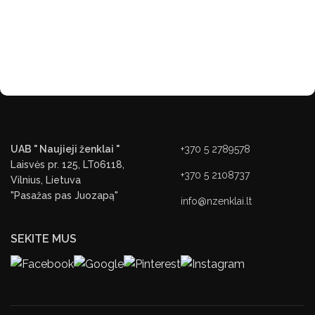
UAB " Naujieji ženklai "
+370 5 2789578
Laisvės pr. 125, LT06118,
+370 5 2108737
Vilnius, Lietuva
"Pasažas pas Juozapą"
info@nzenklai.lt
SEKITE MUS