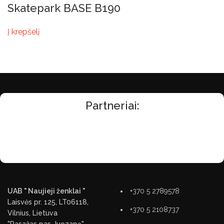
Skatepark BASE B190
Į krepšelį
Partneriai:
UAB " Naujieji ženklai "
+370 5 2789578
Laisvės pr. 125, LT06118,
+370 5 2108737
Vilnius, Lietuva