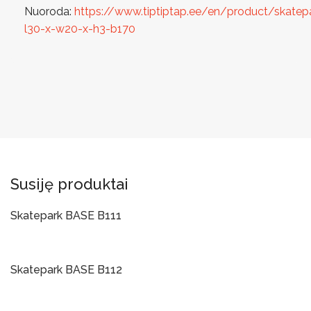
Nuoroda:
https://www.tiptiptap.ee/en/product/skatep
l30-x-w20-x-h3-b170
Susiję produktai
Skatepark BASE B111
Į Krepšelį
Skatepark BASE B112
Į Krepšelį