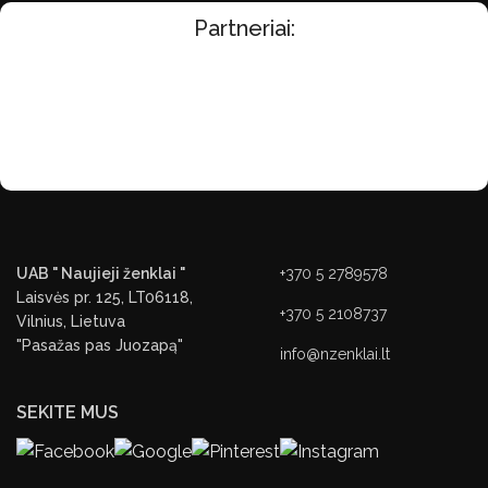
Partneriai:
UAB " Naujieji ženklai "
+370 5 2789578
Laisvės pr. 125, LT06118,
+370 5 2108737
Vilnius, Lietuva
"Pasažas pas Juozapą"
info@nzenklai.lt
SEKITE MUS