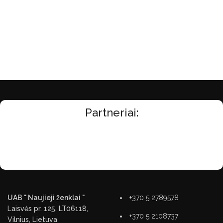
Partneriai:
UAB " Naujieji ženklai "
+370 5 2789578
Laisvės pr. 125, LT06118,
+370 5 2108737
Vilnius, Lietuva