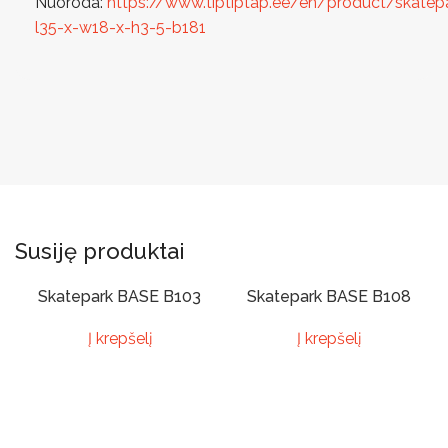
Nuoroda:
https://www.tiptiptap.ee/en/product/skatep
l35-x-w18-x-h3-5-b181
Susiję produktai
Skatepark BASE B103
Skatepark BASE B108
Į krepšelį
Į krepšelį