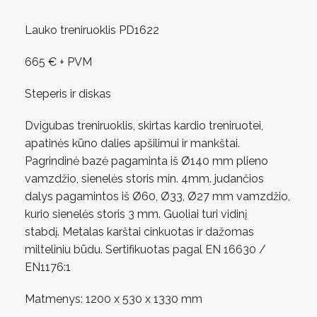
Lauko treniruoklis PD1622
665 € + PVM
Steperis ir diskas
Dvigubas treniruoklis, skirtas kardio treniruotei,
apatinės kūno dalies apšilimui ir mankštai.
Pagrindinė bazė pagaminta iš Ø140 mm plieno
vamzdžio, sienelės storis min. 4mm. judančios
dalys pagamintos iš Ø60, Ø33, Ø27 mm vamzdžio,
kurio sienelės storis 3 mm. Guoliai turi vidinį
stabdį. Metalas karštai cinkuotas ir dažomas
milteliniu būdu. Sertifikuotas pagal EN 16630 /
EN1176:1
Matmenys: 1200 x 530 x 1330 mm