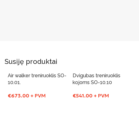
Susiję produktai
Air walker treniruoklis SO-
Dvigubas treniruoklis
10.01.
kojoms SO-10.10
€
673.00
+ PVM
€
541.00
+ PVM
Į Krepšelį
Į Krepšelį