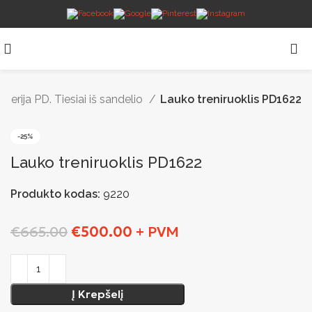
 serija PD. Tiesiai iš sandelio
Lauko treniruoklis PD1622
-25%
Lauko treniruoklis PD1622
Produkto kodas:
9220
€
665.00
€
500.00
+ PVM
Į Krepšelį