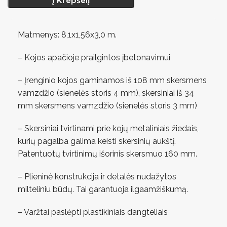
Į Krepšelį
Matmenys: 8,1х1,56х3,0 m.
– Kojos apačioje prailgintos įbetonavimui
– Įrenginio kojos gaminamos iš 108 mm skersmens
vamzdžio (sienelės storis 4 mm), skersiniai iš 34
mm skersmens vamzdžio (sienelės storis 3 mm)
– Skersiniai tvirtinami prie kojų metaliniais žiedais,
kurių pagalba galima keisti skersinių aukštį.
Patentuotų tvirtinimų išorinis skersmuo 160 mm.
– Plieninė konstrukcija ir detalės nudažytos
milteliniu būdų. Tai garantuoja ilgaamžiškumą.
– Varžtai paslėpti plastikiniais dangteliais