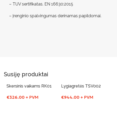
– TUV sertifikatas. EN 16630:2015
– Įrenginio spalvingumas derinamas papildomai.
Susiję produktai
Skersinis vaikams RK01
Lygiagretės TSV002
€
326.00
+ PVM
€
944.00
+ PVM
Į Krepšelį
Į Krepšelį