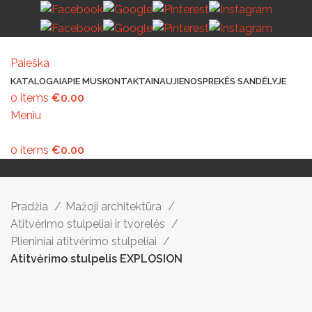
Paieška
KATALOGAI
APIE MUS
KONTAKTAI
NAUJIENOS
PREKĖS SANDĖLYJE
0
items
€
0.00
Meniu
0
items
€
0.00
MAŽOJI ARCHITEKTŪRA
PAVILJONAI IR STOGINĖS
VAIKŲ ŽAIDIMO AIKŠTELĖS
LAUKO ŠVIESTUVAI
LAUKO TRENIRUOKLIAI
LAUKO SPORTAS
TAKAMS IR KELIAMS
AUTOMATINIAI LAUKO WC
IŠMANIEJI ĮRENGINIAI
Pradžia
Mažoji architektūra
Atitvėrimo stulpeliai ir tvorelės
Plieniniai atitvėrimo stulpeliai
Atitvėrimo stulpelis EXPLOSION