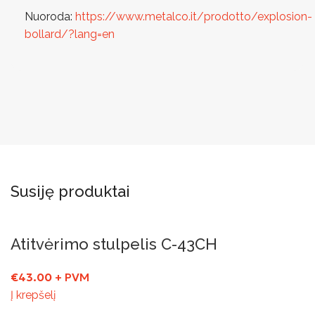
Nuoroda:
https://www.metalco.it/prodotto/explosion-
bollard/?lang=en
Susiję produktai
Atitvėrimo stulpelis C-43CH
€
43.00
+ PVM
Į krepšelį