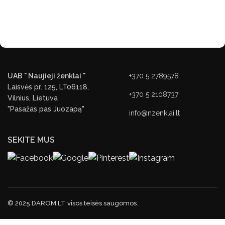
UAB " Naujieji ženklai "
+370 5 2789578
Laisvės pr. 125, LT06118,
+370 5 2108737
Vilnius, Lietuva
"Pasažas pas Juozapą"
info@nzenklai.lt
SEKITE MUS
© 2025 DAROM.LT visos teisės saugomos.
PRIVATUMO POLITIKA