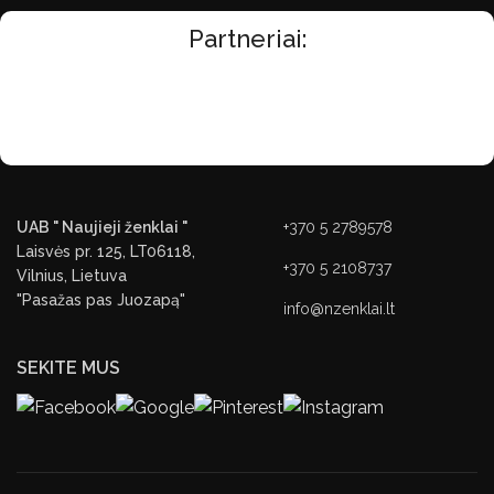
Partneriai:
UAB " Naujieji ženklai "
+370 5 2789578
Laisvės pr. 125, LT06118,
+370 5 2108737
Vilnius, Lietuva
"Pasažas pas Juozapą"
info@nzenklai.lt
SEKITE MUS