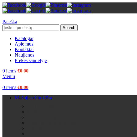
Paieška
Search
Katalogai
Apie mus
Kontaktai
Naujienos
Prekės sandėlyje
0
items
€
0.00
Meniu
0
items
€
0.00
Mažoji architektūra
Lauko suoliukai
Suolų ir stalų rinkiniai
Lauko žaidimų stalai
Lauko klasės mokykloms
Šiukšliadėžės
Medžių apsauga