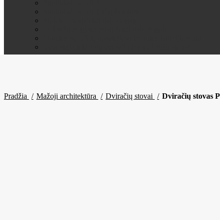
Suoliukai su USB
Suoliukai su USB ir apšvietimu
Stotelės su apželdintais stogais
Dviračių stoginės su apželdintais stogais
Stotelės su USB, apšvietimu ir saulės baterijų stogų
Išmanieji elektrinių dviračių ir paspirtukų stovai
Pradžia
Mažoji architektūra
Dviračių stovai
Dviračių stovas 