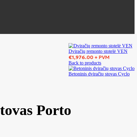
Dviračių remonto stotelė VEN
€
1,976.00
+ PVM
Back to products
Betoninis dviračių stovas Cyclo
stovas Porto