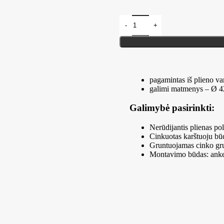
pagamintas iš plieno v
galimi matmenys – Ø 
Galimybė pasirinkti:
Nerūdijantis plienas pol
Cinkuotas karštuoju bū
Gruntuojamas cinko gru
Montavimo būdas: anke