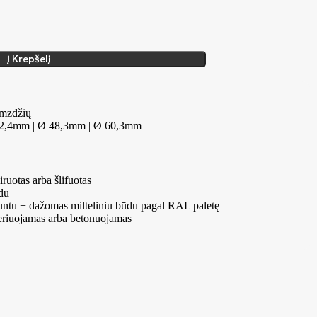
Į Krepšelį
amzdžių
42,4mm | Ø 48,3mm | Ø 60,3mm
iruotas arba šlifuotas
du
ntu + dažomas milteliniu būdu pagal RAL paletę
riuojamas arba betonuojamas