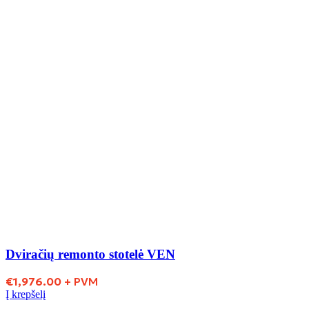
Dviračių remonto stotelė VEN
€
1,976.00
+ PVM
Į krepšelį