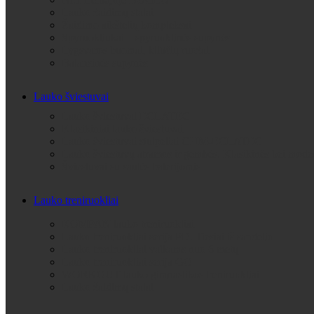
Lauko žaidimų stalai
Žaidimo aikštelių kompleksai
Spyruokliukai – spyruoklinės supynės
Lygsvaros buomai, kliūčių ruožai
Balansinės supynės
Lauko šviestuvai
Lauko šviestuvai ECLATEC
Klasikiniai lauko šviestuvai
Lauko šviestuvai stulpeliai GHM-ECLATEC
Lauko šviestuvų atramos ir gembės. Klasikinės bei 
Šviestuvai su saulės baterijomis
Lauko treniruokliai
KOMPAN lauko treniruokliai
Lauko treniruokliai serija PD. Tiesiai iš sandelio
Lauko treniruokliai vaikams nuo 6 metų
Lauko treniruokliai serija GO
WORKOUT lauko gimnastikos treniruokliai
Lauko žaidimų stalai