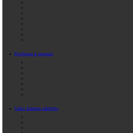
Dviračių stovai
Atitvėrimo stulpeliai ir tvorelės
Lauko gėlinės
Lauko laikrodžiai
Informaciniai stendai ir rodyklės
Vandens kolonėlės ir geryklėlės
Įspėjamieji paviršiai neregiams
Lauko Griliai
Paviljonai ir stoginės
Autobusų stotelės (paviljonai)
Rūkymo paviljonai – rūkyklos
Dviračių stoginės
Rakinamos dviračių stoginės
Pergolos, pavėsinės
Klasikiniai kioskai
Universalios stoginės
Vaikų žaidimo aikštelės
Žaidimo aikštelių danga
Vaikų žaidimų aikštelės EVO privatiems
Nr.1 pasaulyje KOMPAN
Nr.1 Lenkijoje BUGLO