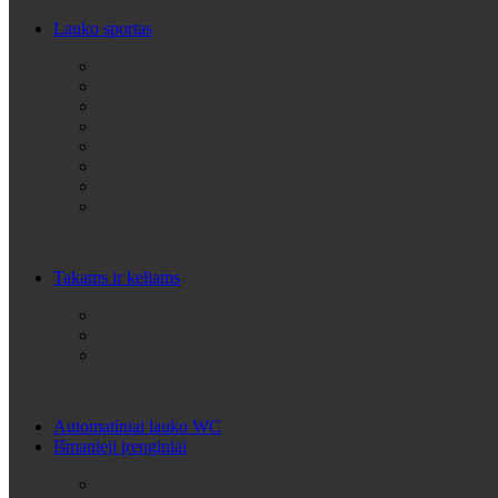
Lauko sportas
Universalios sporto aikštelės
WORKOUT lauko gimnastikos treniruokliai
PARKOUR
URBAN SERIJA
Skate parkai
North Shore elementai
Dviračių trasos
Lauko žaidimų stalai
Takams ir keliams
Eismo juostu ribotuvai
Greičio ribotuvai
Ratų atmušėjai
Automatiniai lauko WC
Išmanieji įrenginiai
Išmanieji suoliukai