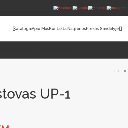
Katalogai
Apie Mus
Kontaktai
Naujienos
Prekės Sandėlyje
utomatiniai Lauko WC
Išmanieji Įrenginiai
stovas UP-1