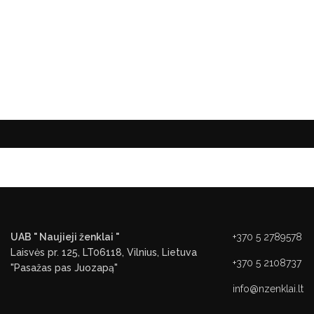
UAB " Naujieji ženklai "
+370 5 2789578
Laisvės pr. 125, LT06118, Vilnius, Lietuva
+370 5 2108737
"Pasažas pas Juozapą"
info@nzenklai.lt