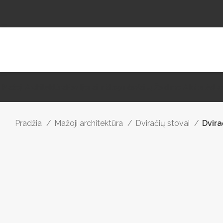
Mažoji Architektūra
Paviljonai Ir Stoginės
Vaikų Žaidimo Aikštelės
La
Pradžia
Mažoji architektūra
Dviračių stovai
Dvira