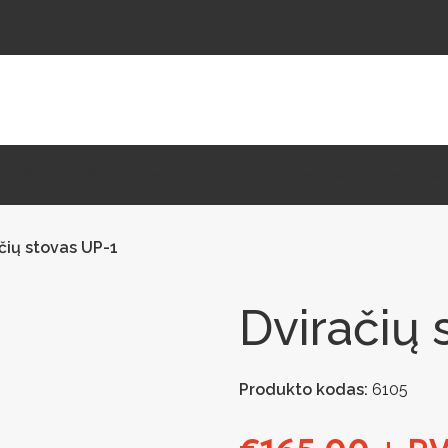
uko Šviestuvai
Lauko Treniruokliai
Lauko Sportas
Takams Ir Keliams
A
čių stovas UP-1
Dviračių 
Produkto kodas:
6105