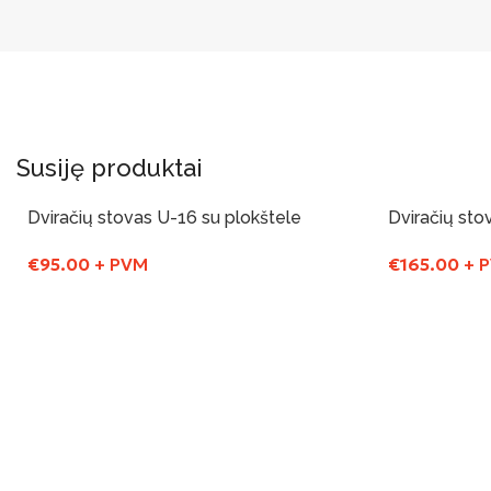
Susiję produktai
Dviračių stovas U-16 su plokštele
Dviračių sto
€
95.00
+ PVM
€
165.00
+ 
Į Krepšelį
Į Krepšelį