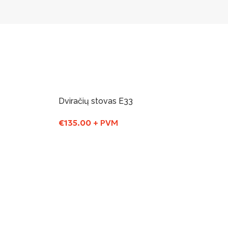
Dviračių stovas E33
€
135.00
+ PVM
Į Krepšelį