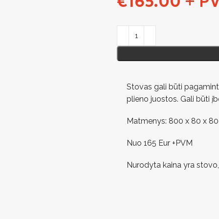
€
165.00
+ P
Stovas gali būti pagaminta
plieno juostos. Gali būti
Matmenys: 800 x 80 x 
Nuo 165 Eur +PVM
Nurodyta kaina yra stovo,