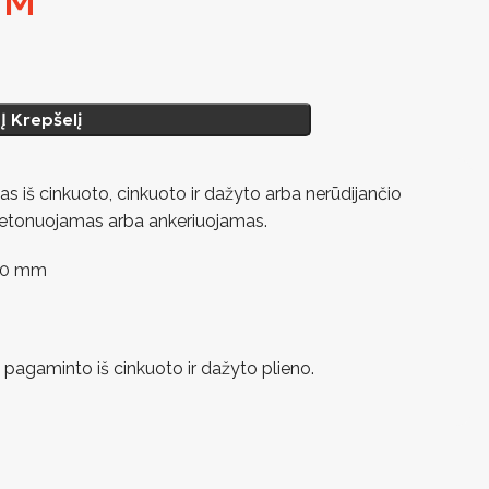
VM
Į Krepšelį
s iš cinkuoto, cinkuoto ir dažyto arba nerūdijančio
 įbetonuojamas arba ankeriuojamas.
800 mm
 pagaminto iš cinkuoto ir dažyto plieno.