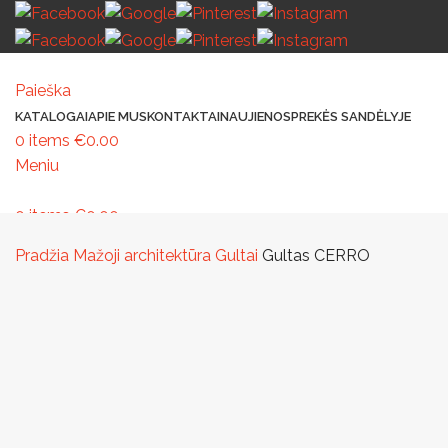
Paieška
KATALOGAI
APIE MUS
KONTAKTAI
NAUJIENOS
PREKĖS SANDĖLYJE
0
items
€
0.00
Meniu
0
items
€
0.00
MAŽOJI ARCHITEKTŪRA
PAVILJONAI IR STOGINĖS
VAIKŲ ŽAIDIMO AIK
Pradžia
Mažoji architektūra
Gultai
Gultas CERRO