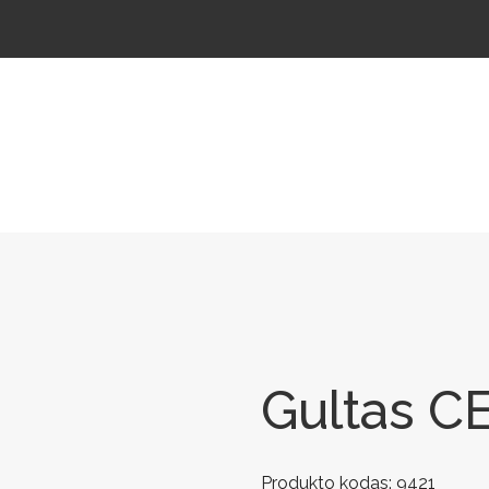
ŠTELĖS
LAUKO ŠVIESTUVAI
LAUKO TRENIRUOKLIAI
LAUKO SPORTAS
TAKAMS
Gultas 
Produkto kodas:
9421