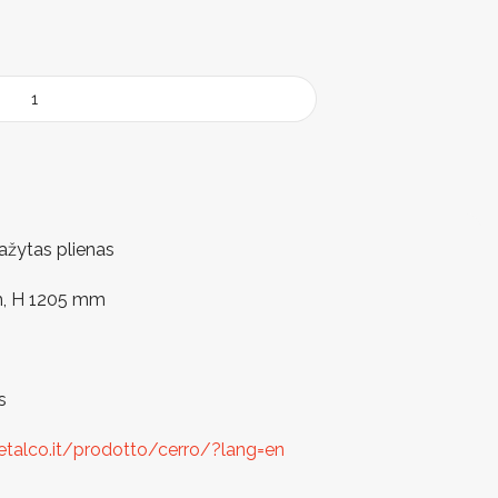
ažytas plienas
, H 1205 mm
s
talco.it/prodotto/cerro/?lang=en