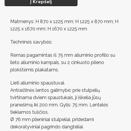
Į Krepšelį
Matmenys: H 870 x 1225 mm; H 1225 x 870 mm; H
1225 x 1670 mm; H 1670 x 1225 mm
Techninės savybės:
Rėmas pagamintas iš 75 mm aliuminio profilio su
lieto aliuminio kampais, su 2 cinkuoto plieno
plokštėmis plakatams.
Lieti aliuminio spaustuvai.
Antraštinės lentos galimybė: prie stulpelių
tvirtinama dviem spaustukais, ji iškelia jūsų
pranešimą iki 200 mm. Gylis: 75 mm. Lentelės
tiekiamos tuščios.
Ø 76 mm plieniniai stulpeliai, pridedami
dekoratyviniai pagrindo dangteliai.