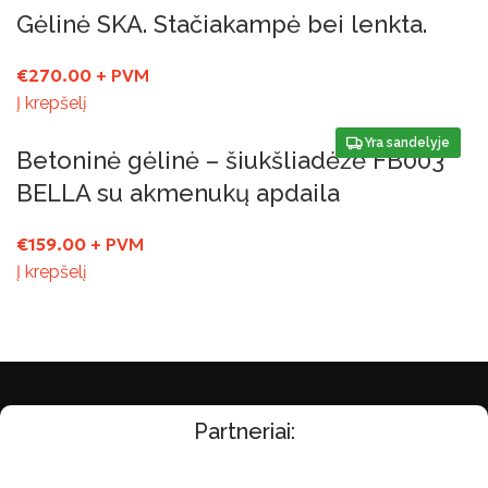
Gėlinė SKA. Stačiakampė bei lenkta.
€
270.00
+ PVM
Į krepšelį
Yra sandelyje
Betoninė gėlinė – šiukšliadėžė FB003
BELLA su akmenukų apdaila
€
159.00
+ PVM
Į krepšelį
Partneriai: