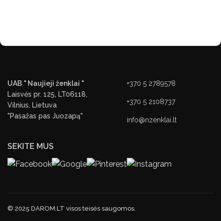
UAB " Naujieji ženklai "
+370 5 2789578
Laisvės pr. 125, LT06118,
+370 5 2108737
Vilnius, Lietuva
"Pasažas pas Juozapą"
info@nzenklai.lt
SEKITE MUS
© 2025 DAROM.LT visos teisės saugomos.