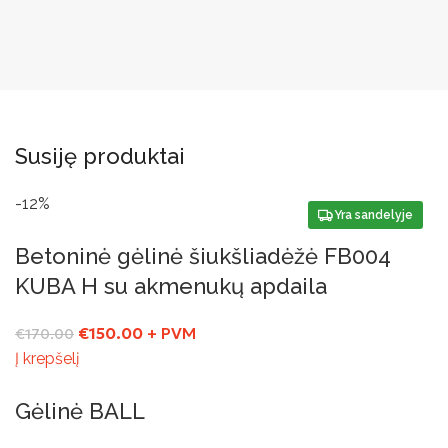
Susiję produktai
-12%
Yra sandelyje
Betoninė gėlinė šiukšliadėžė FB004
KUBA H su akmenukų apdaila
€
150.00
+ PVM
€
170.00
Į krepšelį
Gėlinė BALL