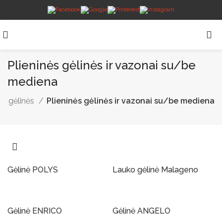
Plieninės gėlinės ir vazonai su/be
mediena
o gėlinės
Plieninės gėlinės ir vazonai su/be mediena
Gėlinė POLYS
Lauko gėlinė Malageno
Į Krepšelį
Į Krepšelį
Gėlinė ENRICO
Gėlinė ANGELO