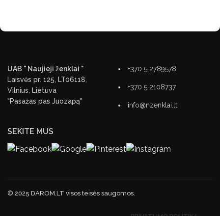
UAB " Naujieji ženklai "
+370 5 2789578
Laisvės pr. 125, LT06118,
+370 5 2108737
Vilnius, Lietuva
"Pasažas pas Juozapą"
info@nzenklai.lt
SEKITE MUS
© 2025 DAROM.LT visos teisės saugomos.
PRIVATUMO POLITIKA