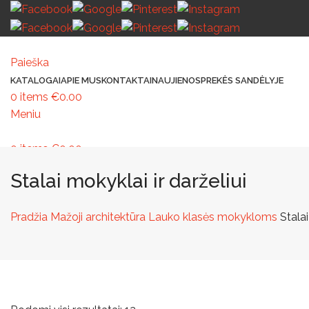
Paieška
KATALOGAI
APIE MUS
KONTAKTAI
NAUJIENOS
PREKĖS SANDĖLYJE
0
items
€
0.00
Meniu
0
items
€
0.00
MAŽOJI ARCHITEKTŪRA
PAVILJONAI IR STOGINĖS
VAIKŲ ŽAIDIMO AIK
Stalai mokyklai ir darželiui
Pradžia
Mažoji architektūra
Lauko klasės mokykloms
Stalai