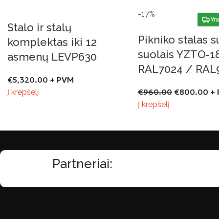
-17%
Yra
Stalo ir stalų
Pikniko stalas s
komplektas iki 12
suolais YZTO-1
asmenų LEVP630
RAL7024 / RAL
€
5,320.00
+ PVM
€
960.00
€
800.00
+ 
Į krepšelį
Į krepšelį
Partneriai: