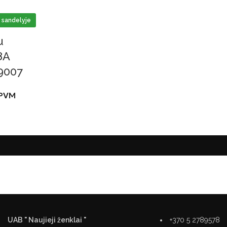
 sandelyje
u
8A
9007
PVM
UAB " Naujieji ženklai "
+370 5 2789578