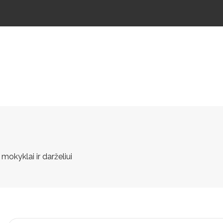
ŠTELĖS
LAUKO ŠVIESTUVAI
LAUKO TRENIRUOKLIAI
LAUKO SPORTAS
TAKAMS
 mokyklai ir darželiui