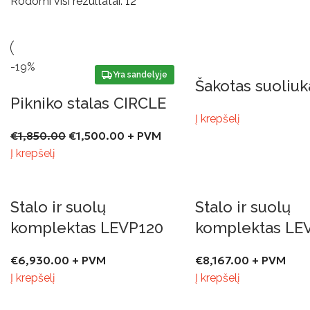
Rodomi visi rezultatai: 12
-19%
Yra sandelyje
Šakotas suoliuk
Pikniko stalas CIRCLE
Į krepšelį
€
1,850.00
€
1,500.00
+ PVM
Į krepšelį
Stalo ir suolų
Stalo ir suolų
komplektas LEVP120
komplektas LE
€
6,930.00
+ PVM
€
8,167.00
+ PVM
Į krepšelį
Į krepšelį