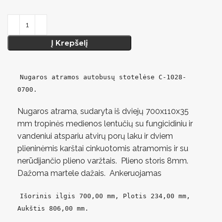
Į Krepšelį
Nugaros atramos autobusų stotelėse C-1028-
0700.
Nugaros atrama, sudaryta iš dviejų 700x110x35
mm tropinės medienos lentučių su fungicidiniu ir
vandeniui atspariu atvirų porų laku ir dviem
plieninėmis karštai cinkuotomis atramomis ir su
nerūdijančio plieno varžtais. Plieno storis 8mm.
Dažoma martele dažais. Ankeruojamas
Išorinis ilgis 700,00 mm, Plotis 234,00 mm,
Aukštis 806,00 mm.