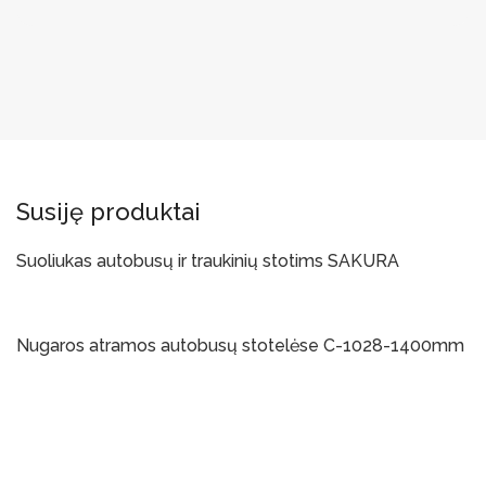
Susiję produktai
Suoliukas autobusų ir traukinių stotims SAKURA
Į Krepšelį
Nugaros atramos autobusų stotelėse C-1028-1400mm
Į Krepšelį