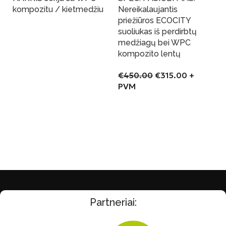
-30%
Yra sandelyje
kompozitu / kietmedžiu
Nereikalaujantis
priežiūros ECOCITY
suoliukas iš perdirbtų
Į Krepšelį
medžiagų bei WPC
kompozito lentų
€
450.00
€
315.00
+
PVM
Į Krepšelį
Partneriai: