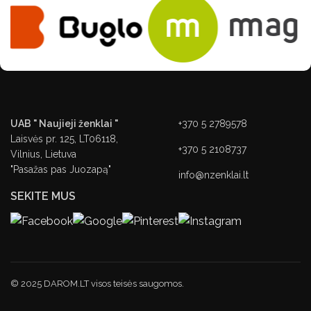
UAB " Naujieji ženklai "
+370 5 2789578
Laisvės pr. 125, LT06118,
+370 5 2108737
Vilnius, Lietuva
"Pasažas pas Juozapą"
info@nzenklai.lt
SEKITE MUS
© 2025 DAROM.LT visos teisės saugomos.