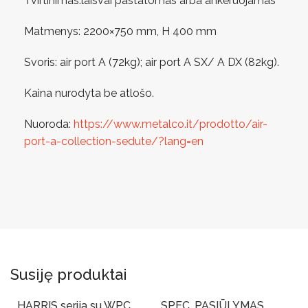
Tvirtinimas:laisvai pastatomas arba ankeruojamas
Matmenys: 2200×750 mm, H 400 mm
Svoris: air port A (72kg); air port A SX/ A DX (82kg).
Kaina nurodyta be atlošo.
Nuoroda:
https://www.metalco.it/prodotto/air-
port-a-collection-sedute/?lang=en
Susiję produktai
HARRIS serija su WPC
SPEC. PASIŪLYMAS.