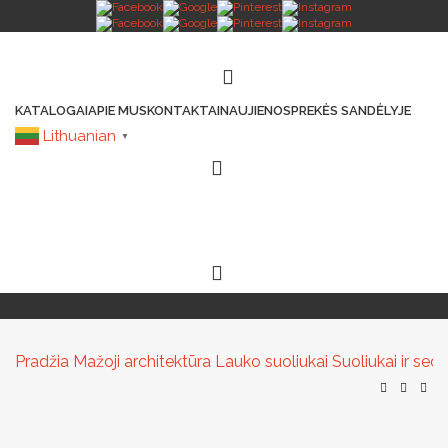
KATALOGAI
APIE MUS
KONTAKTAI
NAUJIENOS
PREKĖS SANDĖLYJE
Lithuanian
▼
MAŽOJI ARCHITEKTŪRA
PAVILJONAI IR STOGINĖS
VAIKŲ ŽAIDIMO AIKŠTELĖS
LAUKO ŠVIESTUVAI
LAUKO TRENIRUOKLIAI
LAUKO SPORTAS
TAKAMS IR KELIAMS
AUTOMATINIAI LAUKO WC
IŠMANIEJI ĮRENGINIAI
Pradžia
Mažoji architektūra
Lauko suoliukai
Suoliukai ir se