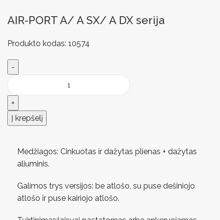
AIR-PORT A/ A SX/ A DX serija
Produkto kodas:
10574
Į krepšelį
Medžiagos: Cinkuotas ir dažytas plienas + dažytas
aliuminis.
Galimos trys versijos: be atlošo, su puse dešiniojo
atlošo ir puse kairiojo atlošo.