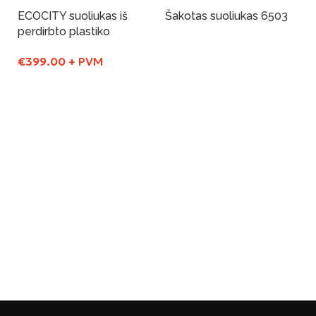
ECOCITY suoliukas iš
Šakotas suoliukas 6503
perdirbto plastiko
Į Krepšelį
€
399.00
+ PVM
Į Krepšelį