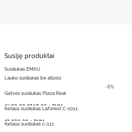
Susiję produktai
Suoliukas EMAU
Lauko suoliukas be atlošo
Į Krepšelį
-8%
Į Krepšelį
Gatvės suoliukas Plaza Real
€
400.00
€
368.00
+ PVM
Ketaus suoliukas Laforest C-1011
Į Krepšelį
€
1,030.00
+ PVM
Ketaus suoliukas c-111
Į Krepšelį