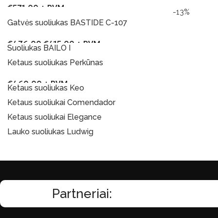
€
571.00
+ PVM
-13%
Į Krepšelį
Gatvės suoliukas BASTIDE C-107
€
476.00
€
415.00
+ PVM
Suoliukas BAILO I
Į Krepšelį
Ketaus suoliukas Perkūnas
Į Krepšelį
€
460.00
+ PVM
Ketaus suoliukas Keo
Į Krepšelį
Ketaus suoliukai Comendador
Į Krepšelį
Ketaus suoliukai Elegance
Į Krepšelį
Lauko suoliukas Ludwig
Į Krepšelį
Į Krepšelį
Partneriai: