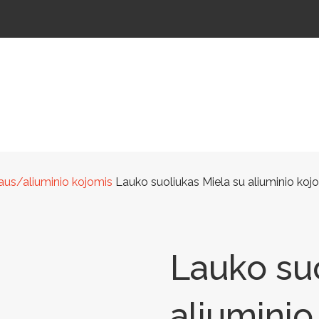
ŠTELĖS
LAUKO ŠVIESTUVAI
LAUKO TRENIRUOKLIAI
LAUKO SPORTAS
TAKAMS
taus/aliuminio kojomis
Lauko suoliukas Miela su aliuminio koj
Lauko suo
aliuminio