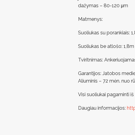
dažymas – 80-120 μm
Matmenys:
Suoliukas su porankiais: 1
Suoliukas be atlošo: 1,8m 
Tviritnimas: Ankeriuojama
Garantijos: Jatobos medie
Aliuminis – 72 mėn. nuo r
Visi suoliukai pagaminti 
Daugiau informacijos:
htt