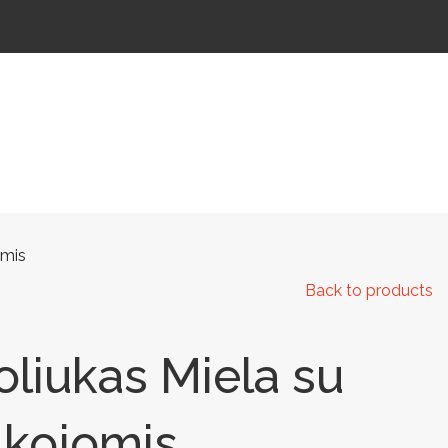
 IR KELIAMS
AUTOMATINIAI LAUKO WC
IŠMANIEJI ĮRENGINIAI
omis
Back to products
liukas Miela su
 kojomis