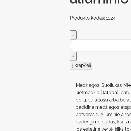
Produkto kodas:
1124
Į krepšelį
Medžiagos: Suoliukas Miel
kietmedžio (Jatoba) lentų.
be jų; su atlošu arba be a
padidina medžiagos atsparu
patvaresni. Aliuminio ano
padengimo būdas, kuris už
jos estetinė vertė išliks t