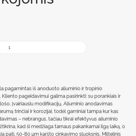
a pagamintas iš anoduoto aliuminio ir tropinio
 Kliento pageidavimui galima pasirinkti: su porankiais ir
tlošo. Įvairiausiu modifikacijų. Aliuminio anodavimas
mą trinčiai ir korozijai, todėl gaminiai tampa kur kas
davimas – nebrangus, tačiau tikrai efektyvus aliuminio
tikrina, kad ši medžiaga tarnaus pakankamai ilgą laiką, o
okia pati. 50-80 µm karšto cinkavimo sluoksnis. Miltelinis