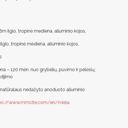
,8m ilgio, tropinė mediena, aliuminio kojos.
ilgio, tropinė mėdiena, aliuminio kojos.
s
na – 120 mėn. nuo grybelių, puvimo ir pelėsių;
ūdijimo
iš natūralaus nedažyto anoduoto aliuminio
ps://www.mmcite.com/en/miela