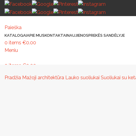
Paieška
KATALOGAI
APIE MUS
KONTAKTAI
NAUJIENOS
PREKĖS SANDĖLYJE
0
items
€
0.00
Meniu
0
items
€
0.00
MAŽOJI ARCHITEKTŪRA
PAVILJONAI IR STOGINĖS
VAIKŲ ŽAIDIMO AIK
Pradžia
Mažoji architektūra
Lauko suoliukai
Suoliukai su ke