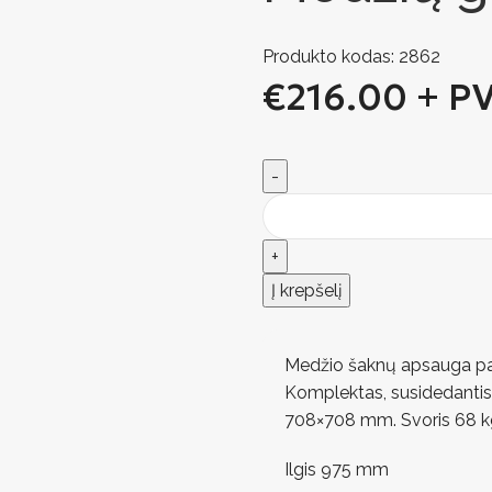
Produkto kodas:
2862
€
216.00
+ P
Į krepšelį
Medžio šaknų apsauga pag
Komplektas, susidedantis
708×708 mm. Svoris 68 kg
Ilgis 975 mm