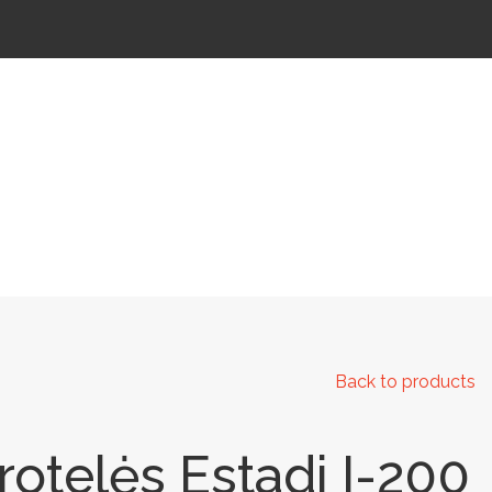
 IR KELIAMS
AUTOMATINIAI LAUKO WC
IŠMANIEJI ĮRENGINIAI
Back to products
otelės Estadi I-200