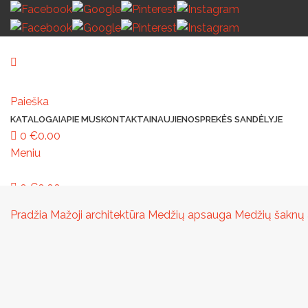
Paieška
KATALOGAI
APIE MUS
KONTAKTAI
NAUJIENOS
PREKĖS SANDĖLYJE
0
€
0.00
Meniu
0
€
0.00
MAŽOJI ARCHITEKTŪRA
PAVILJONAI IR STOGINĖS
VAIKŲ ŽAIDIMO AIK
Pradžia
Mažoji architektūra
Medžių apsauga
Medžių šaknų