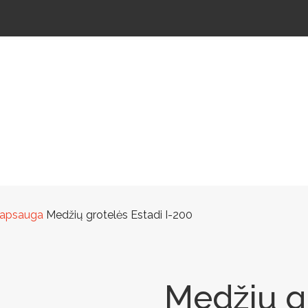
ŠTELĖS
LAUKO ŠVIESTUVAI
LAUKO TRENIRUOKLIAI
LAUKO SPORTAS
TAKAMS
 apsauga
Medžių grotelės Estadi I-200
Medžių gr