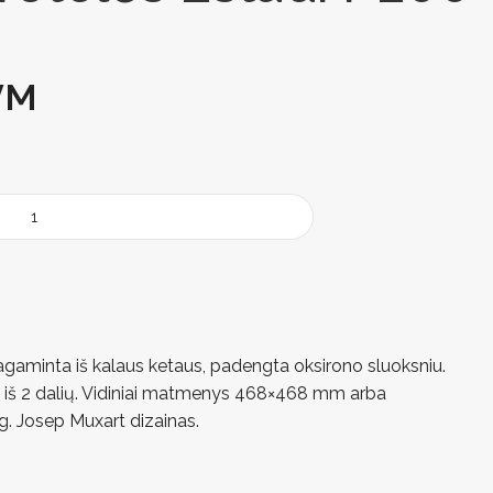
VM
aminta iš kalaus ketaus, padengta oksirono sluoksniu.
 iš 2 dalių. Vidiniai matmenys 468×468 mm arba
. Josep Muxart dizainas.