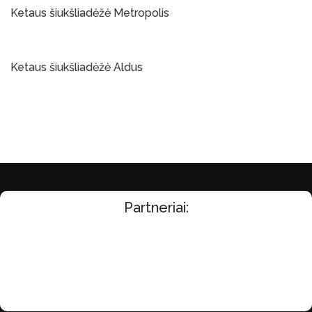
Ketaus šiukšliadėžė Metropolis
Į Krepšelį
Ketaus šiukšliadėžė Aldus
Į Krepšelį
Partneriai: