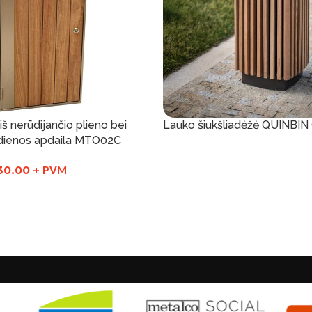
iš nerūdijančio plieno bei
Lauko šiukšliadėžė QUINBI
dienos apdaila MTO02C
Į Krepšelį
30.00
+ PVM