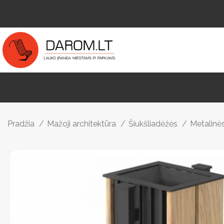
Mažoji Architektūra
Paviljonai Ir Stoginės
Vaikų Žaidimo Aikštelės
La
Pradžia
Mažoji architektūra
Šiukšliadėžės
Metalinė