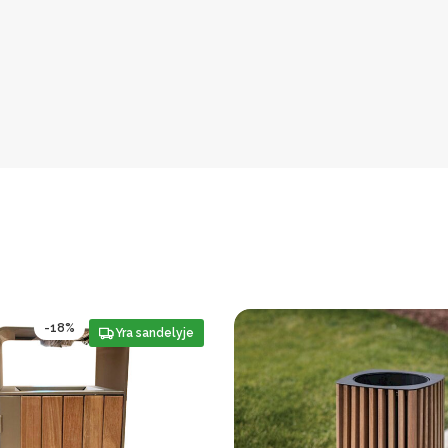
-18%
Yra sandelyje