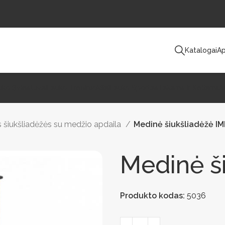
Katalogai
Ap
uko Šviestuvai
Lauko Treniruokliai
Lauko Sportas
Takams Ir Keliams
A
s šiukšliadėžės su medžio apdaila
Medinė šiukšliadėžė I
Medinė š
Produkto kodas:
5036