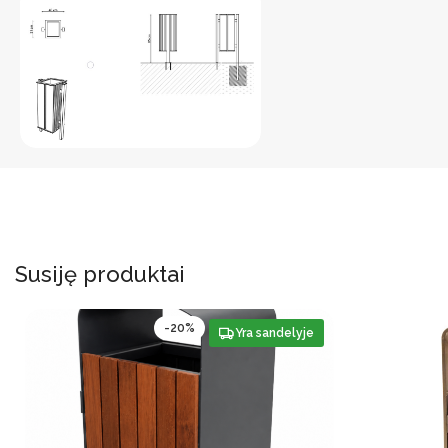
Susiję produktai
-20%
Yra sandelyje