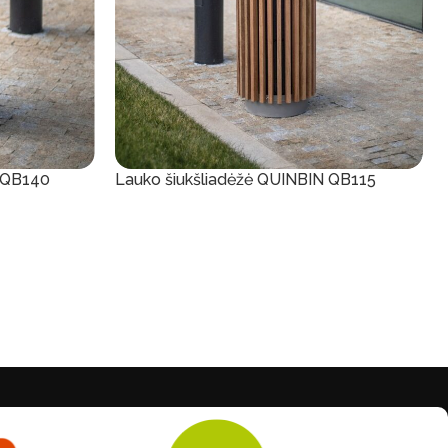
N QB140
Lauko šiukšliadėžė QUINBIN QB115
Į Krepšelį