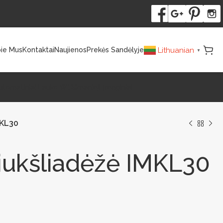
Lithuanian
ie Mus
Kontaktai
Naujienos
Prekės Sandėlyje
▼
utomatiniai Lauko WC
Išmanieji Įrenginiai
MKL30
iukšliadėžė IMKL30