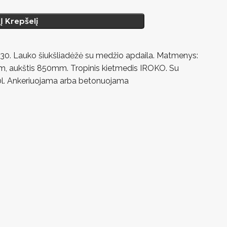
Į Krepšelį
30. Lauko šiukšliadėžė su medžio apdaila. Matmenys:
m, aukštis 850mm. Tropinis kietmedis IROKO. Su
 30l. Ankeriuojama arba betonuojama