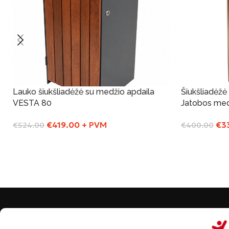
Lauko šiukšliadėžė su medžio apdaila
Šiukšliadėžė 
VESTA 80
Jatobos me
€
419.00
+ PVM
€
3
€
524.00
€
400.00
Į Krepšelį
Į Krepšelį