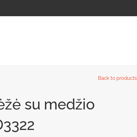
 IR KELIAMS
AUTOMATINIAI LAUKO WC
IŠMANIEJI ĮRENGINIAI
Back to products
dėžė su medžio
D3322