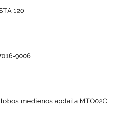
ESTA 120
7016-9006
 Jatobos medienos apdaila MTO02C