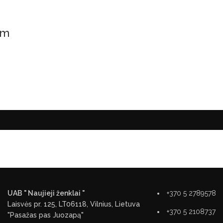
mm
UAB " Naujieji ženklai "
+370 5 2789578
Laisvės pr. 125, LT06118, Vilnius, Lietuva
+370 5 2108737
"Pasažas pas Juozapą"