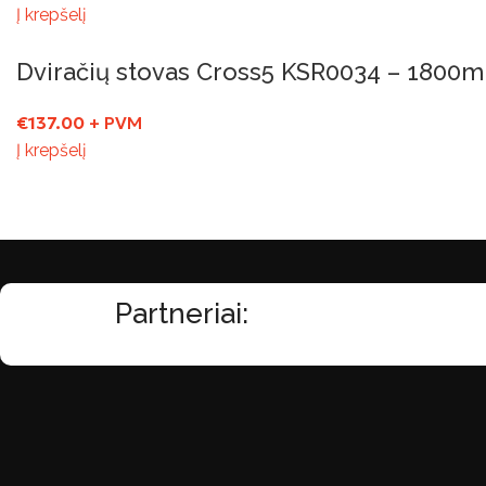
Į krepšelį
Dviračių stovas Cross5 KSR0034 – 1800
€
137.00
+ PVM
Į krepšelį
Partneriai: