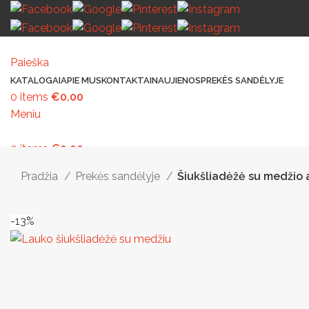
Paieška
KATALOGAI
APIE MUS
KONTAKTAI
NAUJIENOS
PREKĖS SANDĖLYJE
0
items
€
0.00
Meniu
0
items
€
0.00
MAŽOJI ARCHITEKTŪRA
PAVILJONAI IR STOGINĖS
VAIKŲ ŽAIDIMO AIK
Pradžia
Prekės sandėlyje
Šiukšliadėžė su medžio 
-13%