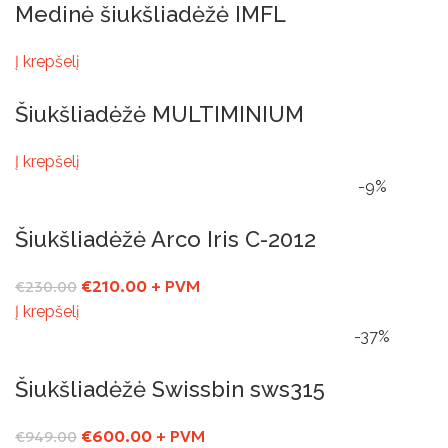
Medinė šiukšliadėžė IMFL
Į krepšelį
Šiukšliadėžė MULTIMINIUM
Į krepšelį
-9%
Šiukšliadėžė Arco Iris C-2012
€
210.00
+ PVM
€
230.00
Į krepšelį
-37%
Šiukšliadėžė Swissbin sws315
€
600.00
+ PVM
€
949.00