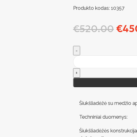
Produkto kodas:
10357
€
520.00
€
45
Šiukšliadėžė su medžio a
Techniniai duomenys:
Šiukšliadėžės konstrukcija