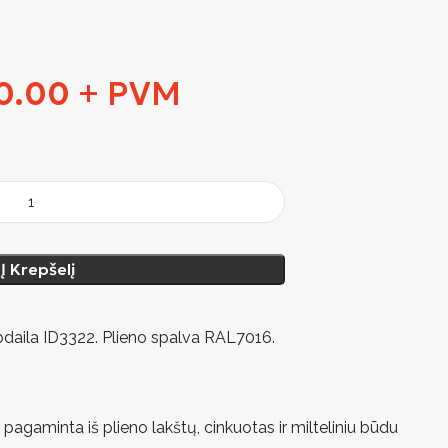
0.00
+ PVM
Į Krepšelį
pdaila ID3322. Plieno spalva RAL7016.
 pagaminta iš plieno lakštų, cinkuotas ir milteliniu būdu