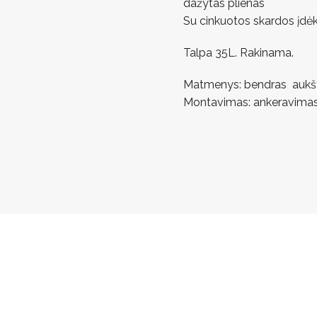
dažytas plienas
Su cinkuotos skardos įdėk
Talpa 35L. Rakinama.
Matmenys: bendras aukšti
Montavimas: ankeravimas