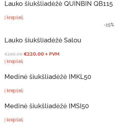
Lauko šiukšliadėžė QUINBIN QB115
Į krepšelį
-15%
Lauko šiukšliadėžė Salou
€
220.00
+ PVM
€
260.00
Į krepšelį
Medinė šiukšliadėžė IMKL50
Į krepšelį
Medinė šiukšliadėžė IMSI50
Į krepšelį