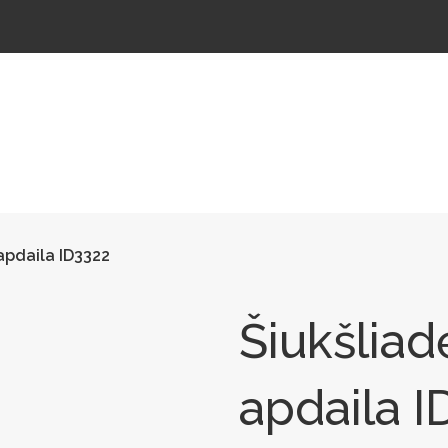
ŠTELĖS
LAUKO ŠVIESTUVAI
LAUKO TRENIRUOKLIAI
LAUKO SPORTAS
TAKAMS
apdaila ID3322
Šiukšlia
apdaila I