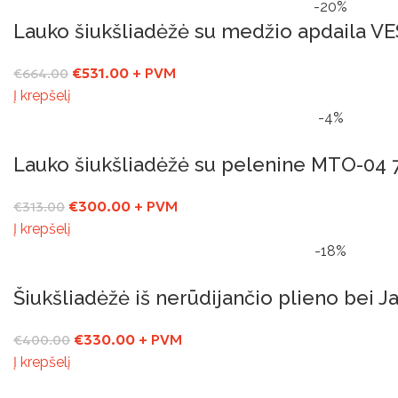
-20%
Lauko šiukšliadėžė su medžio apdaila V
€
531.00
+ PVM
€
664.00
Į krepšelį
-4%
Lauko šiukšliadėžė su pelenine MTO-04 
€
300.00
+ PVM
€
313.00
Į krepšelį
-18%
Šiukšliadėžė iš nerūdijančio plieno bei
€
330.00
+ PVM
€
400.00
Į krepšelį