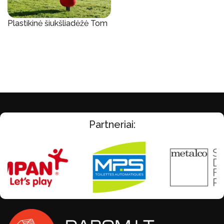
Plastikinė šiukšliadėžė Tom
Į Krepšelį
Partneriai: