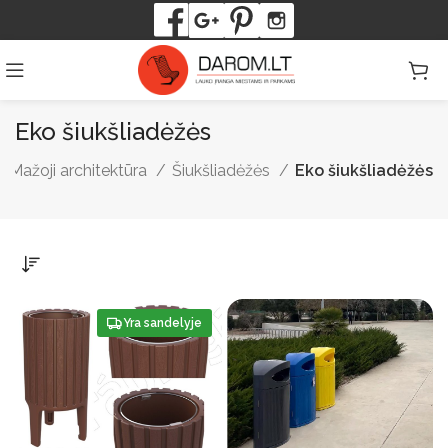
Eko šiukšliadėžės
Mažoji architektūra
Šiukšliadėžės
Eko šiukšliadėžės
-25%
Yra sandelyje