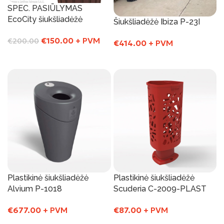
SPEC. PASIŪLYMAS
EcoCity šiukšliadėžė
Šiukšliadėžė Ibiza P-23I
€
150.00
+ PVM
€
200.00
€
414.00
+ PVM
Į Krepšelį
Į Krepšelį
Plastikinė šiukšliadėžė
Plastikinė šiukšliadėžė
Alvium P-1018
Scuderia C-2009-PLAST
€
677.00
+ PVM
€
87.00
+ PVM