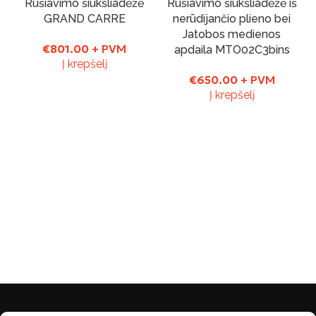
Rūšiavimo šiukšliadėžė
Rūšiavimo šiukšliadėžė iš
Yra sandelyje
GRAND CARRE
nerūdijančio plieno bei
Jatobos medienos
€
801.00
+ PVM
apdaila MTO02C3bins
Į krepšelį
€
650.00
+ PVM
Į krepšelį