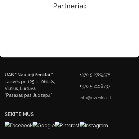
Partneriai:
UAB " Naujieji ženklai "
+370 5 2789578
Laisvės pr. 125, LT06118,
+370 5 2108737
Vilnius, Lietuva
"Pasažas pas Juozapą"
info@nzenklai.lt
SEKITE MUS