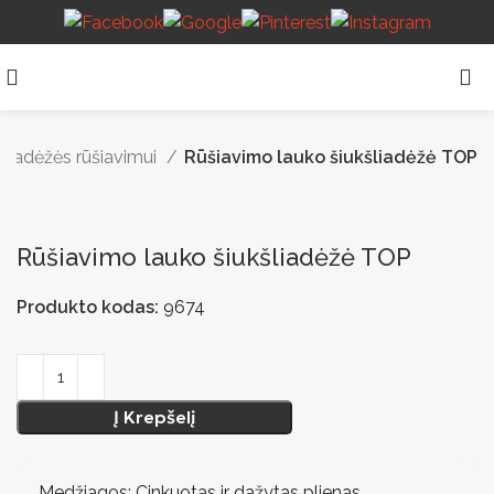
šliadėžės rūšiavimui
Rūšiavimo lauko šiukšliadėžė TOP
Rūšiavimo lauko šiukšliadėžė TOP
Produkto kodas:
9674
Į Krepšelį
Medžiagos: Cinkuotas ir dažytas plienas