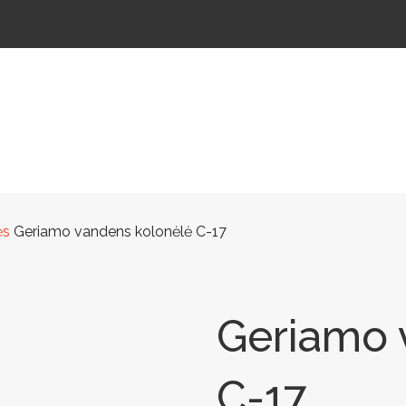
ŠTELĖS
LAUKO ŠVIESTUVAI
LAUKO TRENIRUOKLIAI
LAUKO SPORTAS
TAKAMS
ės
Geriamo vandens kolonėlė C-17
Geriamo 
C-17