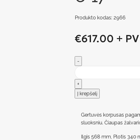
Produkto kodas:
2966
€
617.00
+ P
Į krepšelį
Gertuvės korpusas pagami
sluoksniu. Čiaupas žalvari
Ilgis 568 mm, Plotis 340