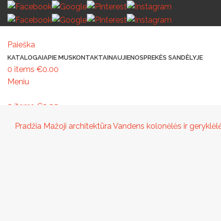
Paieška
KATALOGAI
APIE MUS
KONTAKTAI
NAUJIENOS
PREKĖS SANDĖLYJE
0
items
€
0.00
Meniu
0
items
€
0.00
MAŽOJI ARCHITEKTŪRA
PAVILJONAI IR STOGINĖS
VAIKŲ ŽAIDIMO AIK
Pradžia
Mažoji architektūra
Vandens kolonėlės ir geryklėl