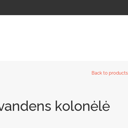
 IR KELIAMS
AUTOMATINIAI LAUKO WC
IŠMANIEJI ĮRENGINIAI
Back to products
vandens kolonėlė