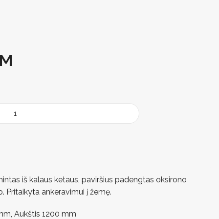
VM
ntas iš kalaus ketaus, paviršius padengtas oksirono
o. Pritaikyta ankeravimui į žemę.
 mm, Aukštis 1200 mm