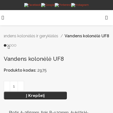
Vandens kolonėlės ir geryklėlės
Vandens kolonėlė UF8
Vandens kolonėlė UF8
Produkto kodas:
2975
Į Krepšelį
Plotis A-365mm, Ilgis B-930mm, AukštisH-