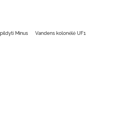
pildyti Minus
Vandens kolonėlė UF1
Į Krepšelį