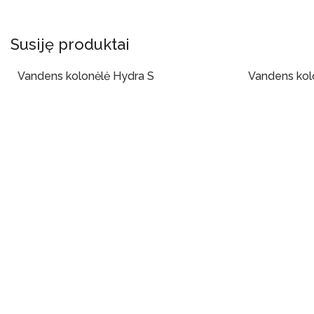
Susiję produktai
Vandens kolonėlė Hydra S
Vandens kol
Į Krepšelį
Į Krepšelį