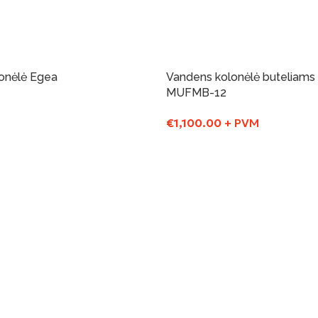
onėlė Egea
Vandens kolonėlė buteliams 
MUFMB-12
€
1,100.00
+ PVM
Į Krepšelį