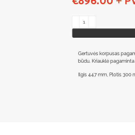
€
896.00
+ P
Gertuvės korpusas pagami
būdu. Kriauklė pagaminta i
Ilgis 447 mm, Plotis 300