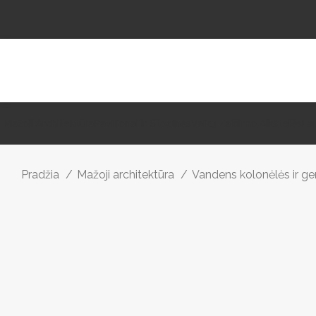
Mažoji Architektūra
Paviljonai Ir Stoginės
Vaikų Žaidimo Aikštelės
La
Pradžia
Mažoji architektūra
Vandens kolonėlės ir ge