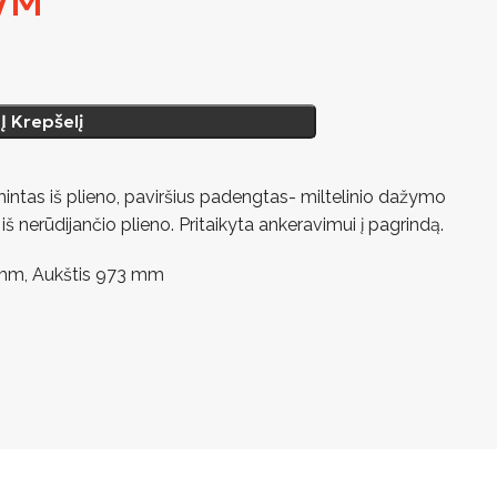
VM
Į Krepšelį
ntas iš plieno, paviršius padengtas- miltelinio dažymo
š nerūdijančio plieno. Pritaikyta ankeravimui į pagrindą.
 mm, Aukštis 973 mm