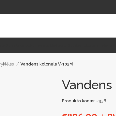
uko Šviestuvai
Lauko Treniruokliai
Lauko Sportas
Takams Ir Keliams
A
ryklėlės
Vandens kolonėlė V-102M
Vandens 
Produkto kodas:
2936