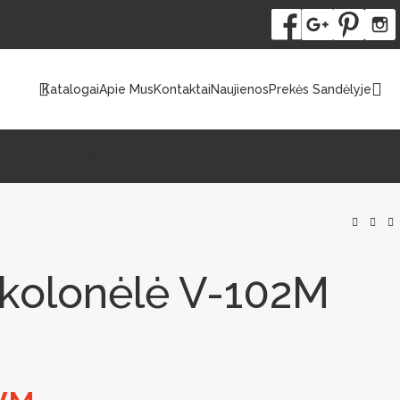
Katalogai
Apie Mus
Kontaktai
Naujienos
Prekės Sandėlyje
utomatiniai Lauko WC
Išmanieji Įrenginiai
kolonėlė V-102M