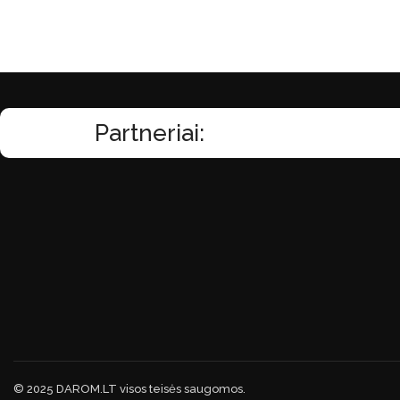
Partneriai:
© 2025 DAROM.LT visos teisės saugomos.