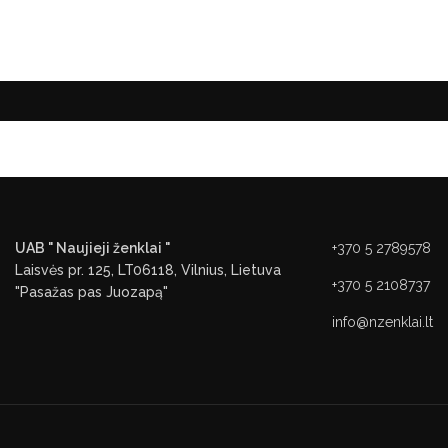
UAB " Naujieji ženklai "
+370 5 2789578
Laisvės pr. 125, LT06118, Vilnius, Lietuva
+370 5 2108737
"Pasažas pas Juozapą"
info@nzenklai.lt