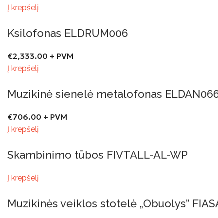
Į krepšelį
Ksilofonas ELDRUM006
€
2,333.00
+ PVM
Į krepšelį
Muzikinė sienelė metalofonas ELDAN06
€
706.00
+ PVM
Į krepšelį
Skambinimo tūbos FIVTALL-AL-WP
Į krepšelį
Muzikinės veiklos stotelė „Obuolys” FIA