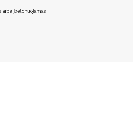
as arba įbetonuojamas