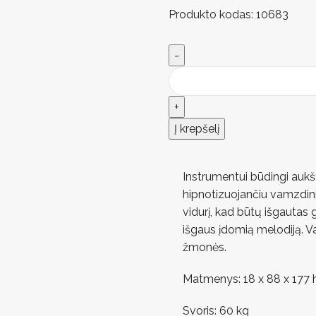
Produkto kodas:
10683
Į krepšelį
Instrumentui būdingi aukšt
hipnotizuojančiu vamzdinių
vidurį, kad būtų išgautas 
išgaus įdomią melodiją. Va
žmonės.
Matmenys: 18 x 88 x 177
Svoris: 60 kg