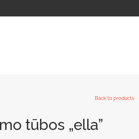
 IR KELIAMS
AUTOMATINIAI LAUKO WC
IŠMANIEJI ĮRENGINIAI
Back to products
mo tūbos „ella”