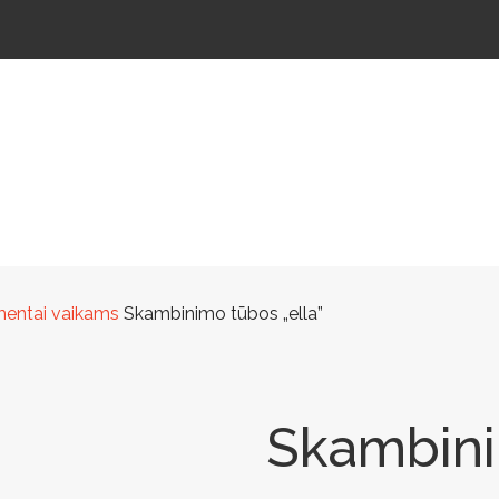
ŠTELĖS
LAUKO ŠVIESTUVAI
LAUKO TRENIRUOKLIAI
LAUKO SPORTAS
TAKAMS
lementai vaikams
Skambinimo tūbos „ella”
Skambini