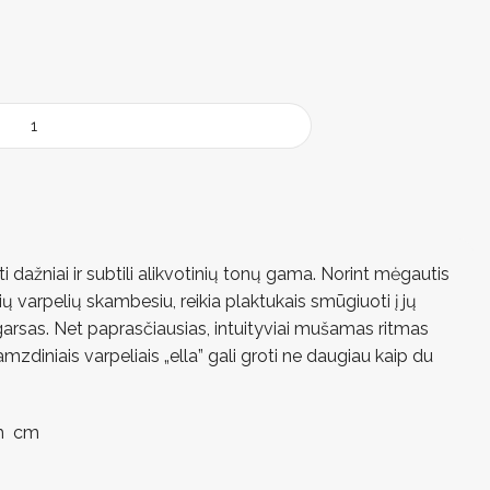
i dažniai ir subtili alikvotinių tonų gama. Norint mėgautis
 varpelių skambesiu, reikia plaktukais smūgiuoti į jų
garsas. Net paprasčiausias, intuityviai mušamas ritmas
mzdiniais varpeliais „ella” gali groti ne daugiau kaip du
 h cm