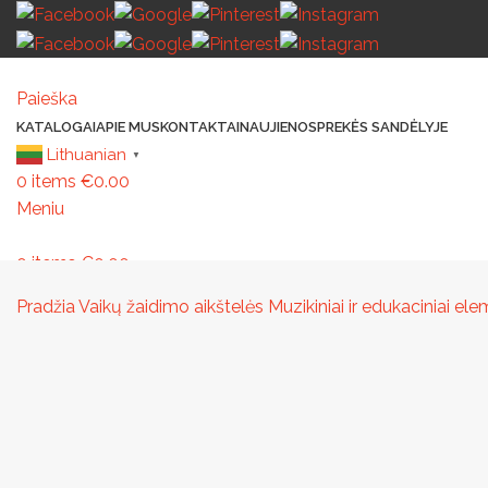
Paieška
KATALOGAI
APIE MUS
KONTAKTAI
NAUJIENOS
PREKĖS SANDĖLYJE
Lithuanian
▼
0
items
€
0.00
Meniu
0
items
€
0.00
MAŽOJI ARCHITEKTŪRA
PAVILJONAI IR STOGINĖS
VAIKŲ ŽAIDIMO AIK
Pradžia
Vaikų žaidimo aikštelės
Muzikiniai ir edukaciniai e