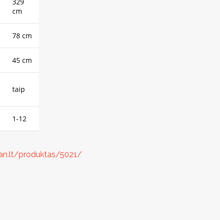
329
cm
78 cm
45 cm
taip
1-12
ban.lt/produktas/5021/