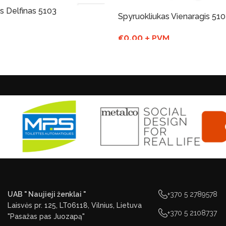
s Delfinas 5103
Spyruokliukas Vienaragis 51
€
0.00
+ PVM
Į Krepšelį
UAB " Naujieji ženklai "
+370 5 2789578
Laisvės pr. 125, LT06118, Vilnius, Lietuva
+370 5 2108737
"Pasažas pas Juozapą"