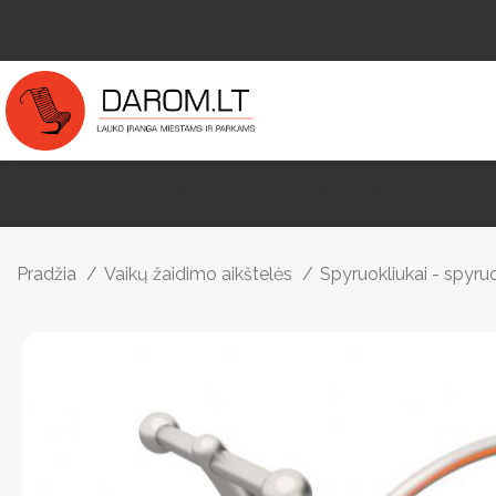
Mažoji Architektūra
Paviljonai Ir Stoginės
Vaikų Žaidimo Aikštelės
La
Pradžia
Vaikų žaidimo aikštelės
Spyruokliukai - spyr