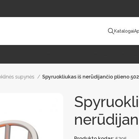
Katalogai
Ap
uko Šviestuvai
Lauko Treniruokliai
Lauko Sportas
Takams Ir Keliams
A
uoklinės supynės
Spyruokliukas iš nerūdijančio plieno 50
Spyruokli
nerūdijan
Produkto kodas:
5395