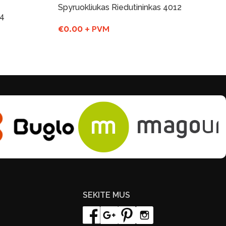
Spyruokliukas Riedutininkas 4012
04
€
0.00
+ PVM
Į Krepšelį
SEKITE MUS