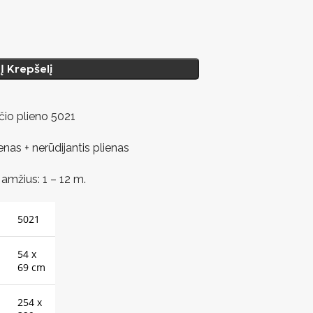
Į Krepšelį
čio plieno 5021
nas + nerūdijantis plienas
mžius: 1 – 12 m.
5021
54 x
69 cm
254 x