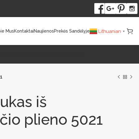
Lithuanian
ie Mus
Kontaktai
Naujienos
Prekės Sandėlyje
▼
utomatiniai Lauko WC
Išmanieji Įrenginiai
21
ukas iš
čio plieno 5021