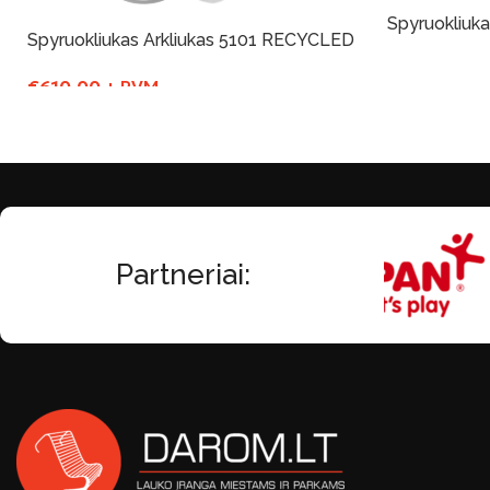
Spyruokliuka
Spyruokliukas Arkliukas 5101 RECYCLED
Į Krepšelį
€
610.00
+ PVM
Į Krepšelį
Partneriai: