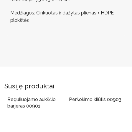
Medžiagos: Cinkuotas ir dažytas plienas + HDPE
plokštės
Susiję produktai
Reguliuojamo aukščio
Peršokimo kliūtis 00903
barjeras 00901
Į Krepšelį
Į Krepšelį