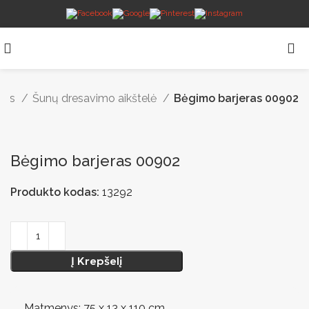
elės
Šunų dresavimo aikštelė
Bėgimo barjeras 00902
Bėgimo barjeras 00902
Produkto kodas:
13292
Į Krepšelį
Matmenys: 75 x 13 x 110 cm