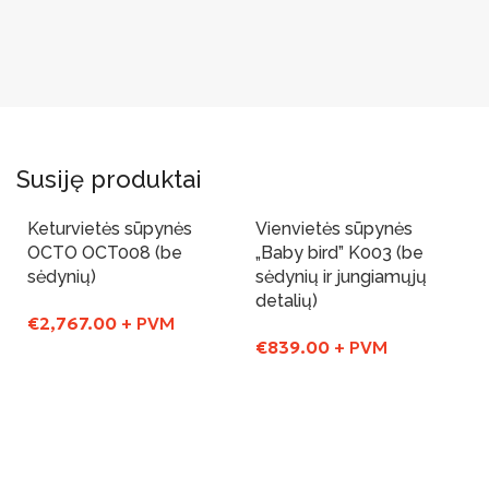
Susiję produktai
Keturvietės sūpynės
Vienvietės sūpynės
OCTO OCT008 (be
„Baby bird” K003 (be
sėdynių)
sėdynių ir jungiamųjų
detalių)
€
2,767.00
+ PVM
€
839.00
+ PVM
Į Krepšelį
Į Krepšelį