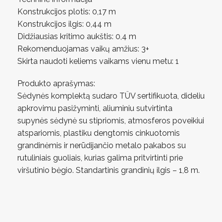
Konstrukcijos plotis: 0,17 m
Konstrukcijos ilgis: 0,44 m
Didžiausias kritimo aukštis: 0,4 m
Rekomenduojamas vaikų amžius: 3+
Skirta naudoti keliems vaikams vienu metu: 1
Produkto aprašymas:
Sėdynės komplektą sudaro TÜV sertifikuota, dideliu
apkrovimu pasižyminti, aliuminiu sutvirtinta
supynės sėdynė su stipriomis, atmosferos poveikiui
atspariomis, plastiku dengtomis cinkuotomis
grandinėmis ir nerūdijančio metalo pakabos su
rutuliniais guoliais, kurias galima pritvirtinti prie
viršutinio bėgio. Standartinis grandinių ilgis – 1,8 m.