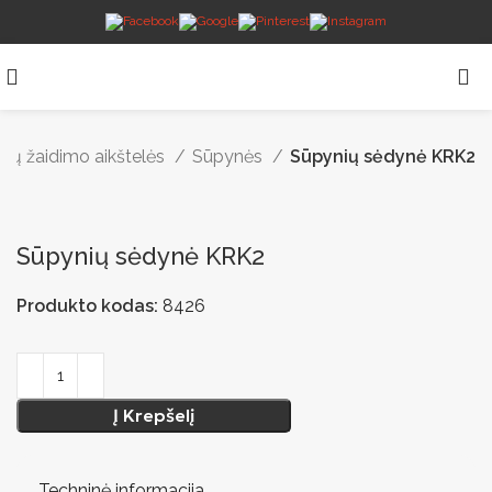
ikų žaidimo aikštelės
Sūpynės
Sūpynių sėdynė KRK2
Sūpynių sėdynė KRK2
Produkto kodas:
8426
Į Krepšelį
Techninė informacija