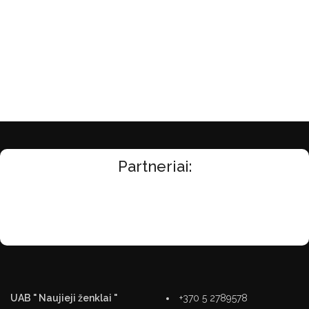
Partneriai:
UAB " Naujieji ženklai "
+370 5 2789578