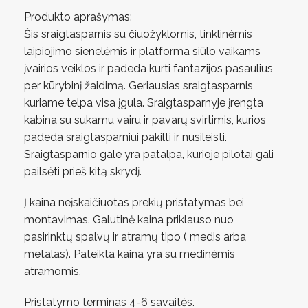
Produkto aprašymas:
Šis sraigtasparnis su čiuožyklomis, tinklinėmis
laipiojimo sienelėmis ir platforma siūlo vaikams
įvairios veiklos ir padeda kurti fantazijos pasaulius
per kūrybinį žaidimą. Geriausias sraigtasparnis,
kuriame telpa visa įgula. Sraigtasparnyje įrengta
kabina su sukamu vairu ir pavarų svirtimis, kurios
padeda sraigtasparniui pakilti ir nusileisti.
Sraigtasparnio gale yra patalpa, kurioje pilotai gali
pailsėti prieš kitą skrydį.
Į kaina neįskaičiuotas prekių pristatymas bei
montavimas. Galutinė kaina priklauso nuo
pasirinktų spalvų ir atramų tipo ( medis arba
metalas). Pateikta kaina yra su medinėmis
atramomis.
Pristatymo terminas 4-6 savaitės.