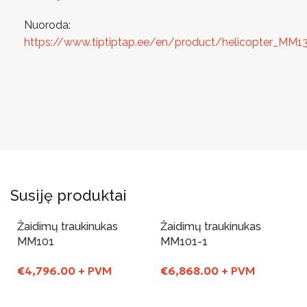
Nuoroda:
https://www.tiptiptap.ee/en/product/helicopter_MM1
Susiję produktai
Žaidimų traukinukas
Žaidimų traukinukas
MM101
MM101-1
€
4,796.00
+ PVM
€
6,868.00
+ PVM
Į Krepšelį
Į Krepšelį