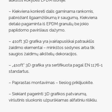
aukštos kokybės EPDM išorėje.
– Kiekviena konkreti dalis gaminama rankomis,
pabrėžiant ilgaamžiškumą ir saugumą. Kiekviena
detalė pagaminta iš EPDM granulių be jokio
papildomo paviršiaus dažymo.
– 4soft 3D grafika yra įvairiapusiškai patrauklūs
žaidimo elementai – minkštos sėdynės arba tik
saugios žaidimų aikštelių dekoracijos.
– „4soft” 3D grafika yra sertifikuota pagal EN 1176-1
standartus.
– Paprastas montavimas – tiesiog priklijuokite.
– Siekiant pagerinti 3D grafikos patvarumą,
viršutinis sluoksnis užpurškiamas alifatiniu rišikliu.