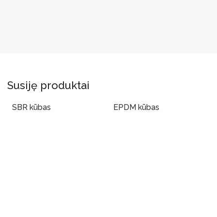
Susiję produktai
SBR kūbas
EPDM kūbas
Į Krepšelį
Į Krepšelį