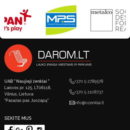
UAB " Naujieji ženklai "
+370 5 2789578
Laisvės pr. 125, LT06118,
+370 5 2108737
Vilnius, Lietuva
"Pasažas pas Juozapą"
info@nzenklai.lt
SEKITE MUS