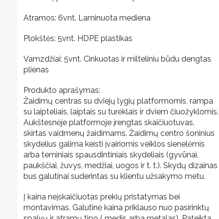
Atramos: 6vnt. Laminuota mediena
Plokštės: 5vnt. HDPE plastikas
Vamzdžiai: 5vnt. Cinkuotas ir milteliniu būdu dengtas
plienas
Produkto aprašymas:
Žaidimų centras su dviejų lygių platformomis, rampa
su laipteliais, laiptais su turėklais ir dviem čiuožyklomis.
Aukštesnėje platformoje įrengtas skaičiuotuvas,
skirtas vaidmenų žaidimams. Žaidimų centro šoninius
skydelius galima keisti įvairiomis veiklos sienelėmis
arba teminiais spausdintiniais skydeliais (gyvūnai,
paukščiai, žuvys, medžiai, uogos ir t. t.). Skydų dizainas
bus galutinai suderintas su klientu užsakymo metu.
Į kaina neįskaičiuotas prekių pristatymas bei
montavimas. Galutinė kaina priklauso nuo pasirinktų
spalvų ir atramų tipo ( medis arba metalas). Pateikta