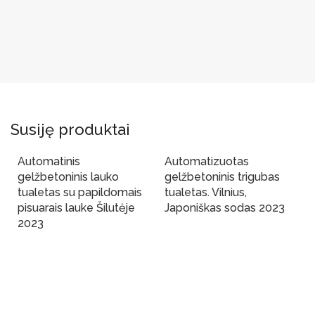
Susiję produktai
Automatinis
Automatizuotas
gelžbetoninis lauko
gelžbetoninis trigubas
tualetas su papildomais
tualetas. Vilnius,
pisuarais lauke Šilutėje
Japoniškas sodas 2023
2023
Į Krepšelį
Į Krepšelį