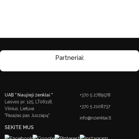
Partneriai:
UAB " Naujieji ženklai "
+370 5 2789578
Laisvės pr. 125, LT06118,
+370 5 2108737
Vilnius, Lietuva
"Pasažas pas Juozapą"
info@nzenklai.lt
SEKITE MUS