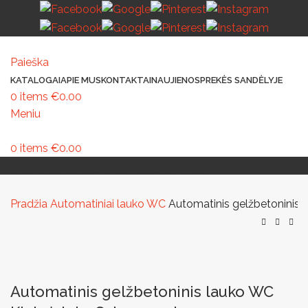
Paieška
KATALOGAI
APIE MUS
KONTAKTAI
NAUJIENOS
PREKĖS SANDĖLYJE
0
items
€
0.00
Meniu
0
items
€
0.00
MAŽOJI ARCHITEKTŪRA
PAVILJONAI IR STOGINĖS
VAIKŲ ŽAIDIMO AIKŠTELĖS
LAUKO ŠVIESTUVAI
LAUKO TRENIRUOKLIAI
LAUKO SPORTAS
TAKAMS IR KELIAMS
AUTOMATINIAI LAUKO WC
IŠMANIEJI ĮRENGINIAI
Pradžia
Automatiniai lauko WC
Automatinis gelžbetoninis 
Automatinis gelžbetoninis lauko WC