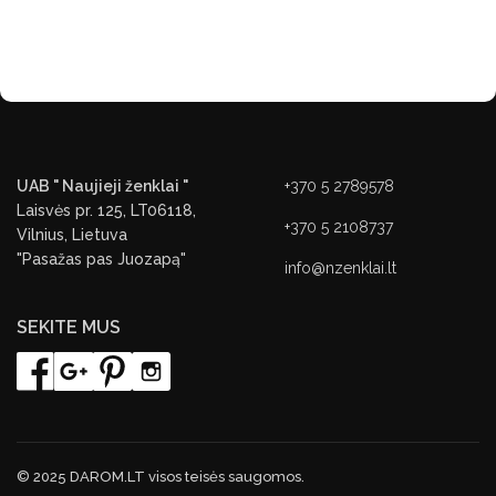
UAB " Naujieji ženklai "
+370 5 2789578
Laisvės pr. 125, LT06118,
+370 5 2108737
Vilnius, Lietuva
"Pasažas pas Juozapą"
info@nzenklai.lt
SEKITE MUS
© 2025 DAROM.LT visos teisės saugomos.