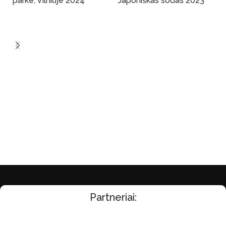
parke, Vilniuje 2024
Japoniškas sodas 2023
Į Krepšelį
Į Krepšelį
Partneriai: