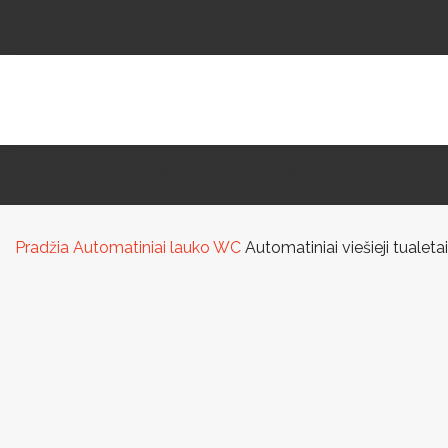
Mažoji Architektūra
Paviljonai Ir Stoginės
Vaikų Žaidimo Aikštelės
La
Pradžia
Automatiniai lauko WC
Automatiniai viešieji tualetai