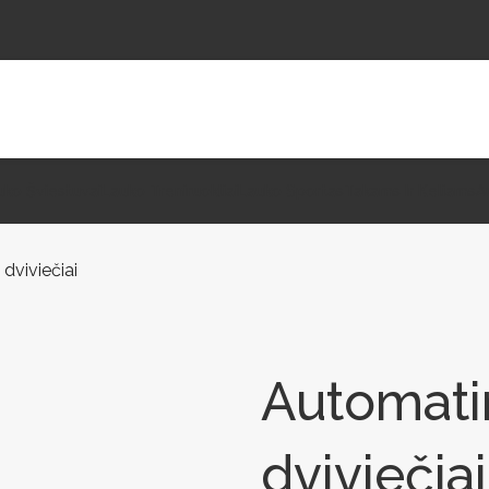
uko Šviestuvai
Lauko Treniruokliai
Lauko Sportas
Takams Ir Keliams
A
 dviviečiai
Automatini
dviviečiai