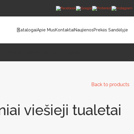
Katalogai
Apie Mus
Kontaktai
Naujienos
Prekės Sandėlyje
utomatiniai Lauko WC
Išmanieji Įrenginiai
Back to products
ai viešieji tualetai