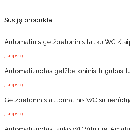
Susiję produktai
Automatinis gelžbetoninis lauko WC Klai
Į krepšelį
Automatizuotas gelžbetoninis trigubas tu
Į krepšelį
Gelžbetoninis automatinis WC su nerūdij
Į krepšelį
Automatizuotas lauko WC Vilniuje, Amatų