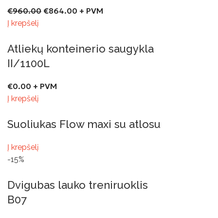
€
960.00
€
864.00
+ PVM
Į krepšelį
Atliekų konteinerio saugykla
II/1100L
€
0.00
+ PVM
Į krepšelį
Suoliukas Flow maxi su atlosu
Į krepšelį
-15%
Dvigubas lauko treniruoklis
B07