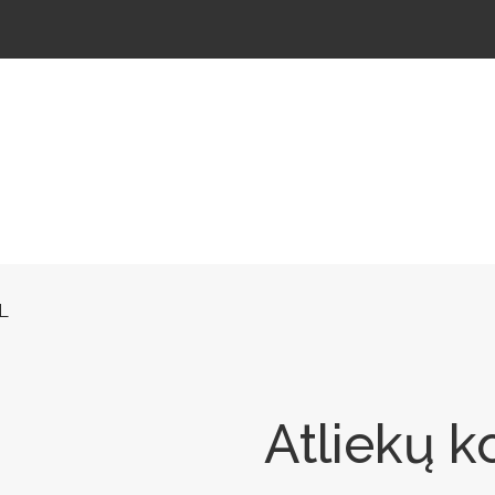
ŠTELĖS
LAUKO ŠVIESTUVAI
LAUKO TRENIRUOKLIAI
LAUKO SPORTAS
TAKAMS
0L
Atliekų k