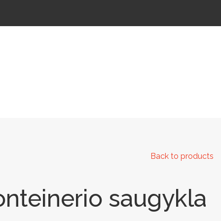
 IR KELIAMS
AUTOMATINIAI LAUKO WC
IŠMANIEJI ĮRENGINIAI
Back to products
onteinerio saugykla