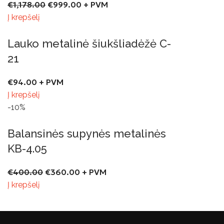
€
1,178.00
€
999.00
+ PVM
Į krepšelį
Lauko metalinė šiukšliadėžė C-
21
€
94.00
+ PVM
Į krepšelį
-10%
Balansinės supynės metalinės
KB-4.05
€
400.00
€
360.00
+ PVM
Į krepšelį