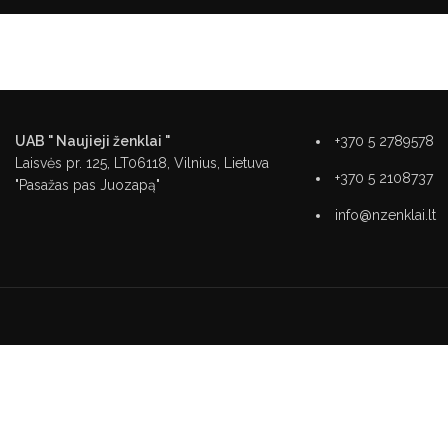
UAB " Naujieji ženklai "
+370 5 2789578
Laisvės pr. 125, LT06118, Vilnius, Lietuva
+370 5 2108737
"Pasažas pas Juozapą"
info@nzenklai.lt