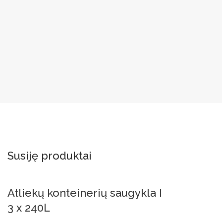
Susiję produktai
Atliekų konteinerių saugykla I
3 x 240L