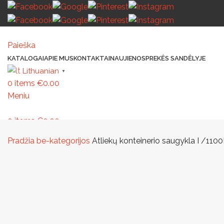
Paieška
KATALOGAI
APIE MUS
KONTAKTAI
NAUJIENOS
PREKĖS SANDĖLYJE
Lithuanian
▼
0
items
€
0.00
Meniu
0
items
€
0.00
MAŽOJI ARCHITEKTŪRA
PAVILJONAI IR STOGINĖS
VAIKŲ ŽAIDIMO AIK
Pradžia
be-kategorijos
Atliekų konteinerio saugykla I /110