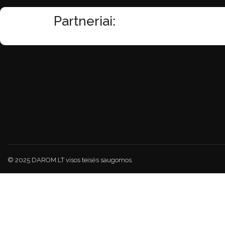
Partneriai:
© 2025 DAROM.LT visos teisės saugomos.