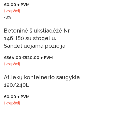
€
0.00
+ PVM
Į krepšelį
-8%
Betoninė šiukšliadėžė Nr.
146H80 su stogeliu.
Sandeliuojama pozicija
€
564.00
€
520.00
+ PVM
Į krepšelį
Atliekų konteinerio saugykla
120/240L
€
0.00
+ PVM
Į krepšelį