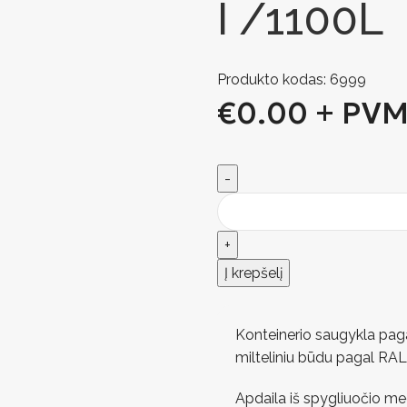
I /1100L
Produkto kodas:
6999
€
0.00
+ PV
Į krepšelį
Konteinerio saugykla paga
milteliniu būdu pagal RAL 
Apdaila iš spygliuočio me